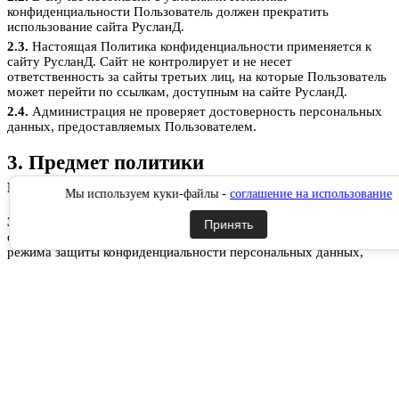
конфиденциальности Пользователь должен прекратить
использование сайта РусланД.
2.3.
Настоящая Политика конфиденциальности применяется к
сайту РусланД. Сайт не контролирует и не несет
ответственность за сайты третьих лиц, на которые Пользователь
может перейти по ссылкам, доступным на сайте РусланД.
2.4.
Администрация не проверяет достоверность персональных
данных, предоставляемых Пользователем.
3. Предмет политики
конфиденциальности
Мы используем куки-файлы -
соглашение на использование
3.1.
Настоящая Политика конфиденциальности устанавливает
Принять
обязательства Администрации по неразглашению и обеспечению
режима защиты конфиденциальности персональных данных,
которые Пользователь предоставляет по запросу Администрации
при регистрации на сайте РусланД, при подписке на
информационную e-mail рассылку или при оформлении заказа.
3.2.
Персональные данные, разрешённые к обработке в рамках
настоящей Политики конфиденциальности, предоставляются
Пользователем путём заполнения форм на сайте РусланД и
включают в себя следующую информацию:
3.2.1.
фамилию, имя, отчество Пользователя;