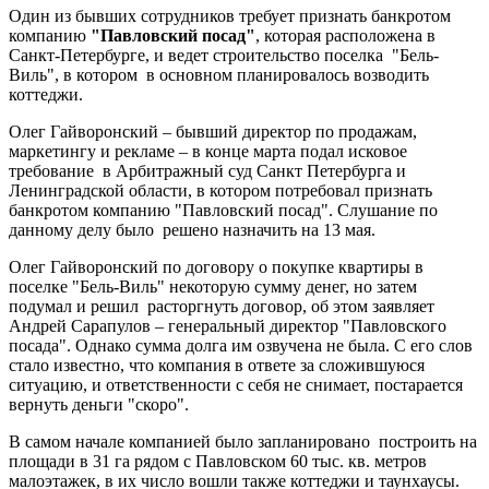
Один из бывших сотрудников требует признать банкротом
компанию
"Павловский посад"
, которая расположена в
Санкт-Петербурге, и ведет строительство поселка "Бель-
Виль", в котором в основном планировалось возводить
коттеджи.
Олег Гайворонский – бывший директор по продажам,
маркетингу и рекламе – в конце марта подал исковое
требование в Арбитражный суд Санкт Петербурга и
Ленинградской области, в котором потребовал признать
банкротом компанию "Павловский посад". Слушание по
данному делу было решено назначить на 13 мая.
Олег Гайворонский по договору о покупке квартиры в
поселке "Бель-Виль" некоторую сумму денег, но затем
подумал и решил расторгнуть договор, об этом заявляет
Андрей Сарапулов – генеральный директор "Павловского
посада". Однако сумма долга им озвучена не была. С его слов
стало известно, что компания в ответе за сложившуюся
ситуацию, и ответственности с себя не снимает, постарается
вернуть деньги "скоро".
В самом начале компанией было запланировано построить на
площади в 31 га рядом с Павловском 60 тыс. кв. метров
малоэтажек, в их число вошли также коттеджи и таунхаусы.