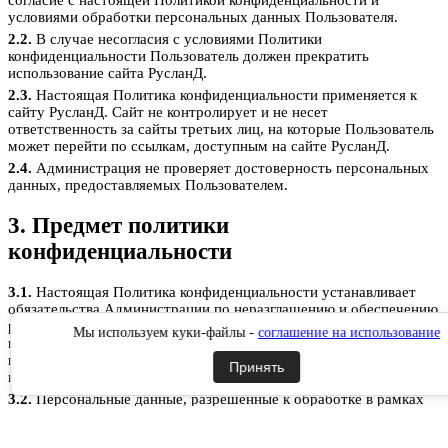
согласие с настоящей Политикой конфиденциальности и
условиями обработки персональных данных Пользователя.
2.2.
В случае несогласия с условиями Политики
конфиденциальности Пользователь должен прекратить
использование сайта РусланД.
2.3.
Настоящая Политика конфиденциальности применяется к
сайту РусланД. Сайт не контролирует и не несет
ответственность за сайты третьих лиц, на которые Пользователь
может перейти по ссылкам, доступным на сайте РусланД.
2.4.
Администрация не проверяет достоверность персональных
данных, предоставляемых Пользователем.
3. Предмет политики
конфиденциальности
3.1.
Настоящая Политика конфиденциальности устанавливает
обязательства Администрации по неразглашению и обеспечению
режима защиты конфиденциальности персональных данных,
Мы используем куки-файлы -
соглашение на использование
которые Пользователь предоставляет по запросу Администрации
при регистрации на сайте РусланД, при подписке на
Принять
информационную e-mail рассылку или при оформлении заказа.
3.2.
Персональные данные, разрешённые к обработке в рамках
настоящей Политики конфиденциальности, предоставляются
Пользователем путём заполнения форм на сайте РусланД и