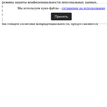
режима защиты конфиденциальности персональных данных,
которые Пользователь предоставляет по запросу Администрации
Мы используем куки-файлы -
соглашение на использование
при регистрации на сайте РусланД, при подписке на
информационную e-mail рассылку или при оформлении заказа.
Принять
3.2.
Персональные данные, разрешённые к обработке в рамках
настоящей Политики конфиденциальности, предоставляются
Пользователем путём заполнения форм на сайте РусланД и
включают в себя следующую информацию:
3.2.1.
фамилию, имя, отчество Пользователя;
3.2.2.
контактный телефон Пользователя;
3.2.3.
адрес электронной почты (e-mail)
3.2.4.
место жительство Пользователя (при необходимости)
3.2.5.
адрес доставки Товара (при необходимости)
3.2.6.
фотографию (при необходимости).
3.3.
Сайт защищает Данные, которые автоматически передаются
при посещении страниц:
IP адрес;
информация из cookies;
информация о браузере
время доступа;
реферер (адрес предыдущей страницы).
3.3.1.
Отключение cookies может повлечь невозможность