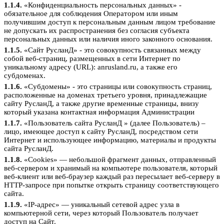
1.1.4.
«Конфиденциальность персональных данных» -
обязательное для соблюдения Оператором или иным
получившим доступ к персональным данным лицом требование
не допускать их распространения без согласия субъекта
персональных данных или наличия иного законного основания.
1.1.5.
«Сайт РусланД» - это совокупность связанных между
собой веб-страниц, размещенных в сети Интернет по
уникальному адресу (URL): anrusland.ru, а также его
субдоменах.
1.1.6.
«Субдомены» - это страницы или совокупность страниц,
расположенные на доменах третьего уровня, принадлежащие
сайту РусланД, а также другие временные страницы, внизу
который указана контактная информация Администрации
1.1.7.
«Пользователь сайта РусланД » (далее Пользователь) –
лицо, имеющее доступ к сайту РусланД, посредством сети
Интернет и использующее информацию, материалы и продукты
сайта РусланД.
1.1.8.
«Cookies» — небольшой фрагмент данных, отправленный
веб-сервером и хранимый на компьютере пользователя, который
веб-клиент или веб-браузер каждый раз пересылает веб-серверу в
HTTP-запросе при попытке открыть страницу соответствующего
сайта.
1.1.9.
«IP-адрес» — уникальный сетевой адрес узла в
компьютерной сети, через который Пользователь получает
доступ на Сайт.