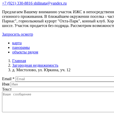
+7 (921) 330-8816
shilinata@yandex.ru
Предлагаем Вашему вниманию участок ИЖС в непосредственной
сезонного проживания. В ближайшем окружении поселка - част
Парнас", горнолыжный курорт "Охта-Парк", конный клуб. Хоро
шоссе. Участок продается без подряда. Рассмотрим возможность
Запросить осмотр
карта
панорамы
объекты рядом
Главная
Загородная недвижимость
д. Мистолово, ул. Юркина, уч. 12
Email
*
Имя
Текст