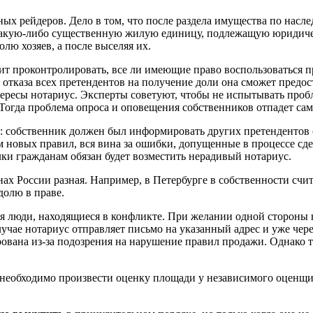
ых рейдеров. Дело в том, что после раздела имущества по нас
 какую-либо существенную жилую единицу, подлежащую юридиче
лю хозяев, а после выселяя их.
лит проконтролировать, все ли имеющие право воспользоваться
отказа всех претендентов на получение доли она сможет предос
тересы нотариус. Эксперты советуют, чтобы не испытывать пробл
. Тогда проблема опроса и оповещения собственников отпадет сам
е: собственник должен был информировать других претендентов
ом новых правил, вся вина за ошибки, допущенные в процессе сде
елки гражданам обязан будет возместить нерадивый нотариус.
х России разная. Например, в Петербурге в собственности счит
 долю в праве.
я люди, находящиеся в конфликте. При желании одной стороны 
чае нотариус отправляет письмо на указанный адрес и уже чере
рована из-за подозрения на нарушение правил продажи. Однако т
необходимо произвести оценку площади у независимого оценщика