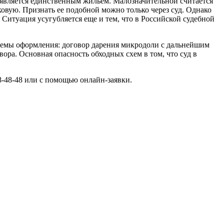
е является единственным жильем. Малозначительной считается
овую. Признать ее подобной можно только через суд. Однако
 Ситуация усугубляется еще и тем, что в Российской судебной
хемы оформления: договор дарения микродоли с дальнейшим
ра. Основная опасность обходных схем в том, что суд в
8-48-48 или с помощью онлайн-заявки.