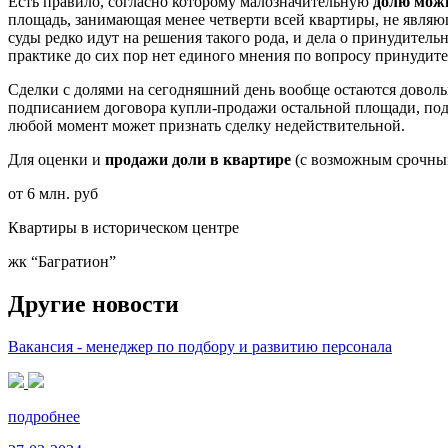
Есть правило, согласно которому малозначительную
долю мож
площадь, занимающая менее четверти всей квартиры, не являющ
суды редко идут на решения такого рода, и дела о принудител
практике до сих пор нет единого мнения по вопросу принудит
Сделки с долями на сегодняшний день вообще остаются довол
подписанием договора купли-продажи остальной площади, подп
любой момент может признать сделку недействительной.
Для оценки и
продажи доли в квартире
(с возможным срочным
от 6 млн. руб
Квартиры в историческом центре
жк “Багратион”
Другие новости
Вакансия - менеджер по подбору и развитию персонала
подробнее