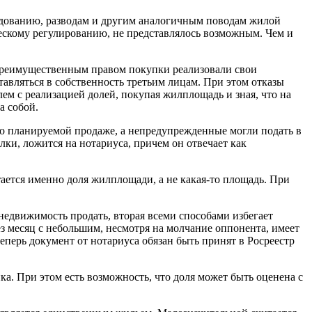
ледованию, разводам и другим аналогичным поводам жилой
скому регулированию, не представлялось возможным. Чем и
 преимущественным правом покупки реализовали свои
тавляться в собственность третьим лицам. При этом отказы
ем с реализацией долей, покупая жилплощадь и зная, что на
а собой.
 о планируемой продаже, а непредупрежденные могли подать в
лки, ложится на нотариуса, причем он отвечает как
ается именно доля жилплощади, а не какая-то площадь. При
недвижимость продать, вторая всеми способами избегает
з месяц с небольшим, несмотря на молчание оппонента, имеет
еперь документ от нотариуса обязан быть принят в Росреестр
. При этом есть возможность, что доля может быть оценена с