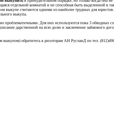
но выкупить
в принудительном порядке, но только когда она н
аяся отдельной комнатой и не способная быть выделенной в так
ьном выкупе считаются одними из наиболее трудных для юристов.
ельного выкупа.
ьно проблематичными. Для них используются пока 3 обходных с
исание дарственной на всю долю и заключение займового догово
 выкупом) обратитесь к риэлторам АН РусланД по тел. (812)49