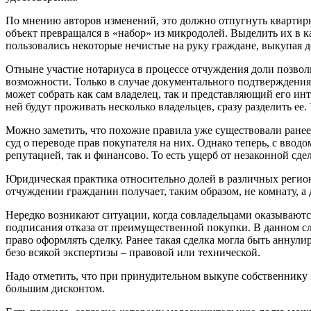
По мнению авторов изменений, это должно отпугнуть квартирн
объект превращался в «набор» из микродолей. Выделить их в
пользовались некоторые нечистые на руку граждане, выкупая до
Отныне участие нотариуса в процессе отчуждения доли позво
возможности. Только в случае документального подтверждения 
может собрать как сам владелец, так и представляющий его ин
ней будут проживать несколько владельцев, сразу разделить ее
Можно заметить, что похожие правила уже существовали ране
суд о переводе прав покупателя на них. Однако теперь, с ввод
репутацией, так и финансово. То есть ущерб от незаконной сд
Юридическая практика относительно долей в различных региона
отчуждении гражданин получает, таким образом, не комнату, а
Нередко возникают ситуации, когда совладельцами оказываютс
подписания отказа от преимущественной покупки. В данном слу
право оформлять сделку. Ранее такая сделка могла быть аннули
безо всякой экспертизы – правовой или технической.
Надо отметить, что при принудительном выкупе собственнику 
большим дисконтом.