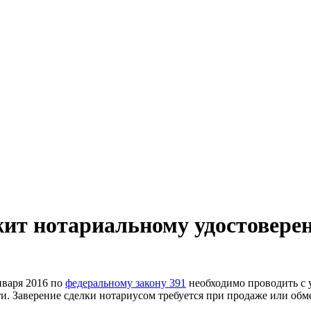
жит нотариальному удостовере
нваря 2016 по
федеральному закону
391
необходимо проводить с 
 Заверение сделки нотариусом требуется при продаже или обмен