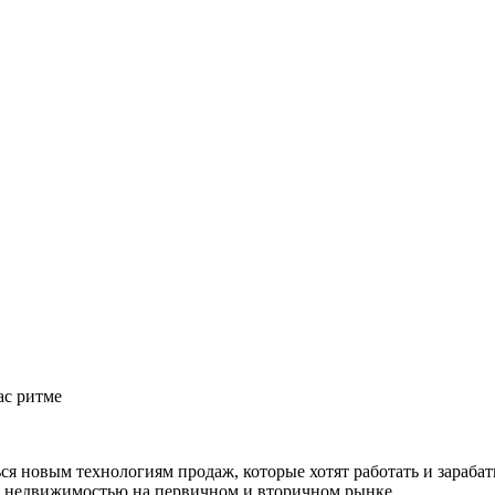
ас ритме
я новым технологиям продаж, которые хотят работать и зарабат
ой недвижимостью на первичном и вторичном рынке.