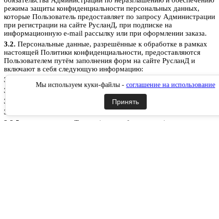
режима защиты конфиденциальности персональных данных,
которые Пользователь предоставляет по запросу Администрации
при регистрации на сайте РусланД, при подписке на
информационную e-mail рассылку или при оформлении заказа.
3.2.
Персональные данные, разрешённые к обработке в рамках
настоящей Политики конфиденциальности, предоставляются
Пользователем путём заполнения форм на сайте РусланД и
включают в себя следующую информацию:
3.2.1.
фамилию, имя, отчество Пользователя;
Мы используем куки-файлы -
соглашение на использование
3.2.2.
контактный телефон Пользователя;
3.2.3.
адрес электронной почты (e-mail)
Принять
3.2.4.
место жительство Пользователя (при необходимости)
3.2.5.
адрес доставки Товара (при необходимости)
3.2.6.
фотографию (при необходимости).
3.3.
Сайт защищает Данные, которые автоматически передаются
при посещении страниц:
IP адрес;
информация из cookies;
информация о браузере
время доступа;
реферер (адрес предыдущей страницы).
3.3.1.
Отключение cookies может повлечь невозможность