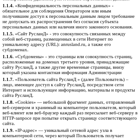
1.1.4.
«Конфиденциальность персональных данных» -
обязательное для соблюдения Оператором или иным
получившим доступ к персональным данным лицом требование
не допускать их распространения без согласия субъекта
персональных данных или наличия иного законного основания.
1.1.5.
«Сайт РусланД» - это совокупность связанных между
собой веб-страниц, размещенных в сети Интернет по
уникальному адресу (URL): anrusland.ru, а также его
субдоменах.
1.1.6.
«Субдомены» - это страницы или совокупность страниц,
расположенные на доменах третьего уровня, принадлежащие
сайту РусланД, а также другие временные страницы, внизу
который указана контактная информация Администрации
1.1.7.
«Пользователь сайта РусланД » (далее Пользователь) –
лицо, имеющее доступ к сайту РусланД, посредством сети
Интернет и использующее информацию, материалы и продукты
сайта РусланД.
1.1.8.
«Cookies» — небольшой фрагмент данных, отправленный
веб-сервером и хранимый на компьютере пользователя, который
веб-клиент или веб-браузер каждый раз пересылает веб-серверу в
HTTP-запросе при попытке открыть страницу соответствующего
сайта.
1.1.9.
«IP-адрес» — уникальный сетевой адрес узла в
компьютерной сети, через который Пользователь получает