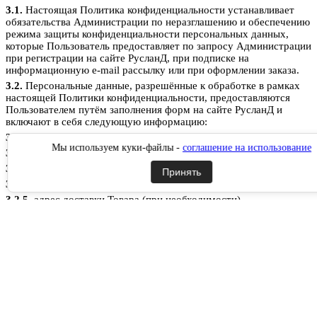
3.1.
Настоящая Политика конфиденциальности устанавливает
обязательства Администрации по неразглашению и обеспечению
режима защиты конфиденциальности персональных данных,
которые Пользователь предоставляет по запросу Администрации
при регистрации на сайте РусланД, при подписке на
информационную e-mail рассылку или при оформлении заказа.
3.2.
Персональные данные, разрешённые к обработке в рамках
настоящей Политики конфиденциальности, предоставляются
Пользователем путём заполнения форм на сайте РусланД и
включают в себя следующую информацию:
3.2.1.
фамилию, имя, отчество Пользователя;
Мы используем куки-файлы -
соглашение на использование
3.2.2.
контактный телефон Пользователя;
3.2.3.
адрес электронной почты (e-mail)
Принять
3.2.4.
место жительство Пользователя (при необходимости)
3.2.5.
адрес доставки Товара (при необходимости)
3.2.6.
фотографию (при необходимости).
3.3.
Сайт защищает Данные, которые автоматически передаются
при посещении страниц:
IP адрес;
информация из cookies;
информация о браузере
время доступа;
реферер (адрес предыдущей страницы).