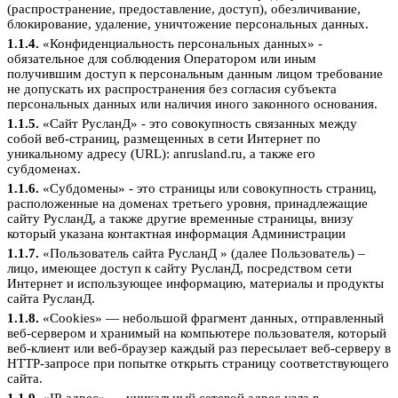
(распространение, предоставление, доступ), обезличивание,
блокирование, удаление, уничтожение персональных данных.
1.1.4.
«Конфиденциальность персональных данных» -
обязательное для соблюдения Оператором или иным
получившим доступ к персональным данным лицом требование
не допускать их распространения без согласия субъекта
персональных данных или наличия иного законного основания.
1.1.5.
«Сайт РусланД» - это совокупность связанных между
собой веб-страниц, размещенных в сети Интернет по
уникальному адресу (URL): anrusland.ru, а также его
субдоменах.
1.1.6.
«Субдомены» - это страницы или совокупность страниц,
расположенные на доменах третьего уровня, принадлежащие
сайту РусланД, а также другие временные страницы, внизу
который указана контактная информация Администрации
1.1.7.
«Пользователь сайта РусланД » (далее Пользователь) –
лицо, имеющее доступ к сайту РусланД, посредством сети
Интернет и использующее информацию, материалы и продукты
сайта РусланД.
1.1.8.
«Cookies» — небольшой фрагмент данных, отправленный
веб-сервером и хранимый на компьютере пользователя, который
веб-клиент или веб-браузер каждый раз пересылает веб-серверу в
HTTP-запросе при попытке открыть страницу соответствующего
сайта.
1.1.9.
«IP-адрес» — уникальный сетевой адрес узла в