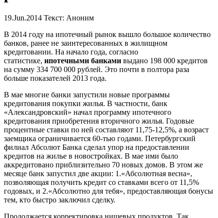
19.Jun.2014
Текст: Аноним
В 2014 году на ипотечный рынок вышло большое количество
банков, ранее не заинтересованных в жилищном
кредитовании. На начало года, согласно
статистике,
ипотечными банками
выдано 198 000 кредитов
на сумму 334 700 000 рублей. Это почти в полтора раза
больше показателей 2013 года.
В мае многие банки запустили новые программы
кредитования покупки жилья. В частности, банк
«Александровский» начал программу ипотечного
кредитования приобретения вторичного жилья. Годовые
процентные ставки по ней составляют 11,75-12,5%, а возраст
заемщика ограничивается 60-тью годами. Петербургский
филиал Абсолют Банка сделал упор на предоставлении
кредитов на жилье в новостройках. В мае ими было
аккредитовано приблизительно 70 новых домов. В этом же
месяце банк запустил две акции: 1.«Абсолютная весна»,
позволяющая получить кредит со ставками всего от 11,5%
годовых, и 2.«Абсолютно для тебя», предоставляющая бонусы
тем, кто быстро заключил сделку.
Продолжается корректировка нишевых продуктов. Так,