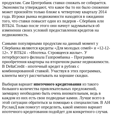
продуктам. Сам Центробанк ставки снижать не собирается.
Экономисты утверждают, что какое бы то ни было снижение
может произойти только ближе к четвертому кварталу 2014
года. Игроки рынка недвижимости находятся в ожидании
того, что ставки повысит один из лидеров - Сбербанк или
ВТБ24. Только после этого они начнут задумываться об
изменении своих условий предоставления кредитов на
недвижимость.
Самыми популярными продуктам на данный момент у
Сбербанка являются кредиты «Для молодых семей» и «12-12-
12». У ВТБ24 - «Ипотека. Строящееся жилье». У
петербургского филиала Газпромбанка – Программа
приобретения квартиры на вторичном рынке недвижимости.
В DeltaCredit - ипотечный кредит в рублях с
комбинированной ставкой. Участвуя в этих программах,
клиенты могут рассчитывать на хорошие скидки.
Выбирая вариант
ипотечного кредитования
из такого
большого количества привлекательных предложений,
заемщику необходимо быть очень внимательным, ведь в
каждом из них есть свои подводные камни. Лучше всего в
этой ситуации обратиться за помощью к специалистам. В АН
РусланД вам помогут определить, какой именно вариант
ипотечного кредитования подойдет для конкретного случая.