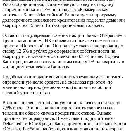
Росавтобанк понизил минимальную ставку на покупку
вторично жилья до 13% по продукту «Коммерческая
ипотека». Ханты-Мансийский банк запустил программу
долгосрочного нецелевого кредитования под залог дома или
квартиры на 15 лет с 15-тью процентами годовых.
Остаются популярными точечные акции. Банк «Открытие» и
Группа компаний «ПИК» объявили о начале совместного
проекта «Новостройка». Он подразумевает фиксированную
ставку 12,5% в рублях до оформления собственности на
квартиру и снижение этой ставки на 0,75% после. Нордеа
Банк предоставил своим клиентам скидку 2% на квартиры в
жилищном комплексе «Тапиола».
Подобные акции дают возможность заемщикам сэкономить
определенную долю средств, не оказывая при этом, по
мнению экспертов, (не оказывают) влияния на общий
средний уровень ставок.
В конце апреля Центробанк увеличил ключевую ставку до
7,5% в год. Это позволило предположить скорое начало
тенденции общего скачка процентных ставок. Однако
прогнозы не оправдались. В мае ставки подняли только
DeltaCredit и ЮниКредит Банк, причем незначительно. Банки
«Союз» и Росбанк, наоборот, снизили ставки по некоторым