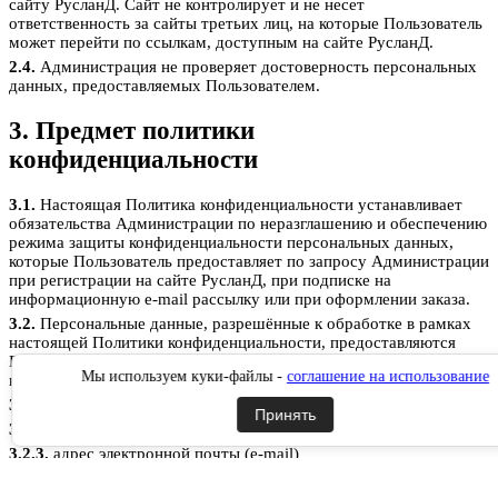
сайту РусланД. Сайт не контролирует и не несет
ответственность за сайты третьих лиц, на которые Пользователь
может перейти по ссылкам, доступным на сайте РусланД.
2.4.
Администрация не проверяет достоверность персональных
данных, предоставляемых Пользователем.
3. Предмет политики
конфиденциальности
3.1.
Настоящая Политика конфиденциальности устанавливает
обязательства Администрации по неразглашению и обеспечению
режима защиты конфиденциальности персональных данных,
которые Пользователь предоставляет по запросу Администрации
при регистрации на сайте РусланД, при подписке на
информационную e-mail рассылку или при оформлении заказа.
3.2.
Персональные данные, разрешённые к обработке в рамках
настоящей Политики конфиденциальности, предоставляются
Пользователем путём заполнения форм на сайте РусланД и
Мы используем куки-файлы -
соглашение на использование
включают в себя следующую информацию:
3.2.1.
фамилию, имя, отчество Пользователя;
Принять
3.2.2.
контактный телефон Пользователя;
3.2.3.
адрес электронной почты (e-mail)
3.2.4.
место жительство Пользователя (при необходимости)