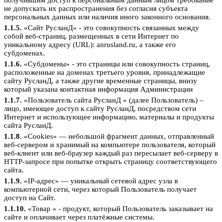
получившим доступ к персональным данным лицом требование
не допускать их распространения без согласия субъекта
персональных данных или наличия иного законного основания.
1.1.5.
«Сайт РусланД» - это совокупность связанных между
собой веб-страниц, размещенных в сети Интернет по
уникальному адресу (URL): anrusland.ru, а также его
субдоменах.
1.1.6.
«Субдомены» - это страницы или совокупность страниц,
расположенные на доменах третьего уровня, принадлежащие
сайту РусланД, а также другие временные страницы, внизу
который указана контактная информация Администрации
1.1.7.
«Пользователь сайта РусланД » (далее Пользователь) –
лицо, имеющее доступ к сайту РусланД, посредством сети
Интернет и использующее информацию, материалы и продукты
сайта РусланД.
1.1.8.
«Cookies» — небольшой фрагмент данных, отправленный
веб-сервером и хранимый на компьютере пользователя, который
веб-клиент или веб-браузер каждый раз пересылает веб-серверу в
HTTP-запросе при попытке открыть страницу соответствующего
сайта.
1.1.9.
«IP-адрес» — уникальный сетевой адрес узла в
компьютерной сети, через который Пользователь получает
доступ на Сайт.
1.1.10.
«Товар » - продукт, который Пользователь заказывает на
сайте и оплачивает через платёжные системы.