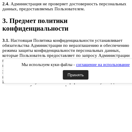
2.4.
Администрация не проверяет достоверность персональных
данных, предоставляемых Пользователем.
3. Предмет политики
конфиденциальности
3.1.
Настоящая Политика конфиденциальности устанавливает
обязательства Администрации по неразглашению и обеспечению
режима защиты конфиденциальности персональных данных,
которые Пользователь предоставляет по запросу Администрации
при регистрации на сайте РусланД, при подписке на
Мы используем куки-файлы -
соглашение на использование
информационную e-mail рассылку или при оформлении заказа.
3.2.
Персональные данные, разрешённые к обработке в рамках
Принять
настоящей Политики конфиденциальности, предоставляются
Пользователем путём заполнения форм на сайте РусланД и
включают в себя следующую информацию:
3.2.1.
фамилию, имя, отчество Пользователя;
3.2.2.
контактный телефон Пользователя;
3.2.3.
адрес электронной почты (e-mail)
3.2.4.
место жительство Пользователя (при необходимости)
3.2.5.
адрес доставки Товара (при необходимости)
3.2.6.
фотографию (при необходимости).