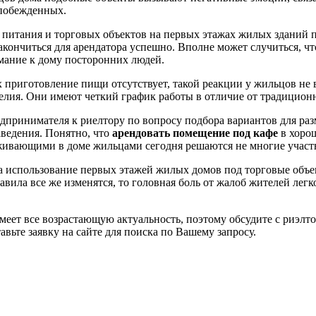
 побежденных.
питания и торговых объектов на первых этажах жилых зданий п
закончиться для арендатора успешно. Вполне может случиться,
мание к дому посторонних людей.
приготовление пищи отсутствует, такой реакции у жильцов не вы
делия. Они имеют четкий график работы в отличие от традицион
дпринимателя к риелтору по вопросу подбора вариантов для раз
ведения. Понятно, что
арендовать помещение под кафе
в хоро
оживающими в доме жильцами сегодня решаются не многие участ
на использование первых этажей жилых домов под торговые объ
авила все же изменятся, то головная боль от жалоб жителей лег
меет все возрастающую актуальность, поэтому обсудите с риэлт
авьте заявку на сайте для поиска по Вашему запросу.