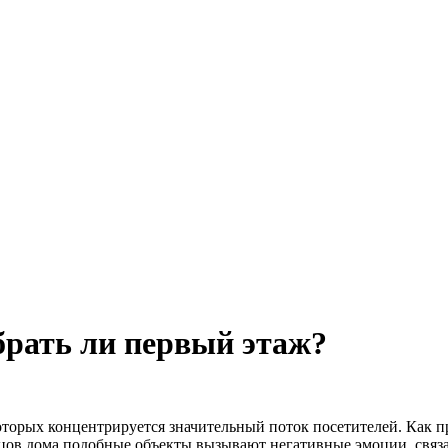
брать ли первый этаж?
которых концентрируется значительный поток посетителей. Как п
ьцов дома подобные объекты вызывают негативные эмоции, связа