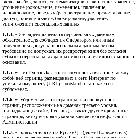
включая сбор, запись, систематизацию, накопление, хранение,
уточнение (обновление, изменение), извлечение,
использование, передачу (распространение, предоставление,
доступ), обезличивание, блокирование, удаление,
уничтожение персональных данных.
1.1.4.
«Конфиденциальность персональных данных» -
обязательное для соблюдения Оператором или иным
получившим доступ к персональным данным лицом
требование не допускать их распространения без согласия
субъекта персональных данных или наличия иного законного
основания.
1.1.5.
«Сайт РусланД» - это совокупность связанных между
собой веб-страниц, размещенных в сети Интернет по
уникальному адресу (URL): anrusland.ru, а также его
субдоменах.
1.1.6.
«Субдомены» - это страницы или совокупность
страниц, расположенные на доменах третьего уровня,
принадлежащие сайту РусланД, а также другие временные
страницы, внизу который указана контактная информация
Администрации
1.1.7.
«Пользователь сайта РусланД » (далее Пользователь) –
лицо, имеющее доступ к сайту РусланД, посредством сети