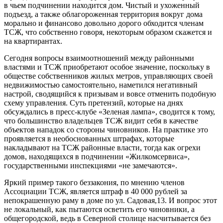
в чьем подчинении находится дом. Чистый и ухоженный
подъезд, а также облагороженная территория вокруг дома
морально и финансово довольно дорого обходится членам
ТСЖ, что собственно говоря, некоторым образом скажется и
на квартирантах.
Сегодня вопросы взаимоотношений между районными
властями и ТСЖ приобретают особое значение, поскольку в
обществе собственников жилых метров, управляющих своей
недвижимостью самостоятельно, наметился негативный
настрой, сводящийся к призывам и вовсе отменить подобную
схему управления. Суть претензий, которые на днях
обсуждались в пресс-клубе «Зеленая лампа», сводится к тому,
что большинство владельцев ТСЖ видит себя в качестве
объектов нападок со стороны чиновников. На практике это
проявляется в необоснованных штрафах, которые
накладывают на ТСЖ районные власти, тогда как огрехи
домов, находящихся в подчинении «Жилкомсервиса»,
государственными инспекциями «не замечаются».
Яркий пример такого беззакония, по мнению членов
Ассоциации ТСЖ, является штраф в 40 000 рублей за
непокрашенную раму в доме по ул. Садовая,13. И вопрос этот
не локальный, как пытаются осветить его чиновники, а
общегородской, ведь в Северной столице насчитывается без