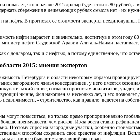
полагает, что в начале 2015 доллар будет стоить 80 рублей, а вт
 держать сбережения в дешевеющих рублях смысла нет - их нужно
н на нефть. В прогнозах ее стоимости эксперты неединодушны. 
имость нефти вырастет, и значительно, достигнув в этом году 80
о: министр нефти Саудовской Аравии Али аль-Наими настаивает,
к с долларом, так и с нефтью, а потому единственное, что оста
бласти 2015: мнения экспертов
ижимость Петербурга и области некоторым образом провоцирует
 Рынок загородного жилья консервативен, у него имеется сезонна
 покупательский спрос, согласно прогнозам аналитиков, упадет, и
твующий нынче, был накоплен за несколько лет, и это позволяет 
недвижимости, - строительство, как правило, ведется на собстве
ены могут повыситься, но только прямо пропорционально глоба
больше преимуществ, чем рисков. Из-за роста ставки рефинанси
ьно. Поэтому спрос на загородные участки, особенно стоимостью
ственным способом сохранить свои средства от инфляции. Всплес
дельцы активнее сбывают «залежавшийся» товар.