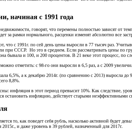
и, начиная с 1991 года
едвижимости, говорят, что перемены полностью зависят от темп
дет за рамки нормального, расценки изменят абсолютно все зас
 что с 1991г. по сей день цены выросли в 77 тысяч раз. Учитыв
и при СССР. Но это в среднем. Если рассматривать цены по груп
она бывала и 100, и 200 процентов. В 21 веке этот процесс, по с
ожно отметить: с 98-го они выросли в 6,5 раз, а с 2009 увеличил
шала 6,5%, а к декабрю 2014г. (по сравнению с 2013) выросла д
сего 8,8%.
сны: инфляция в этот период превысит 10%. Как следствие, уров
ается остановить инфляцию, действует старыми неэффективными 
бля
тся то, как поведет себя рубль, насколько активной будет дев
2015г., и даже уровень в 39 рублей, назначенный для 2017г.