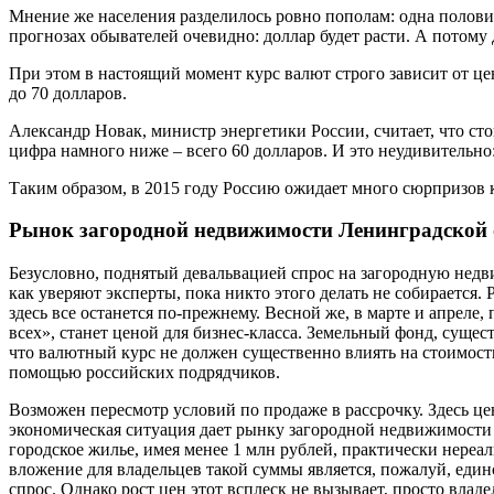
Мнение же населения разделилось ровно пополам: одна половина 
прогнозах обывателей очевидно: доллар будет расти. А потому
При этом в настоящий момент курс валют строго зависит от це
до 70 долларов.
Александр Новак, министр энергетики России, считает, что сто
цифра намного ниже – всего 60 долларов. И это неудивительн
Таким образом, в 2015 году Россию ожидает много сюрпризов ка
Рынок загородной недвижимости Ленинградской о
Безусловно, поднятый девальвацией спрос на загородную недв
как уверяют эксперты, пока никто этого делать не собирается.
здесь все останется по-прежнему. Весной же, в марте и апреле,
всех», станет ценой для бизнес-класса. Земельный фонд, сущес
что валютный курс не должен существенно влиять на стоимость 
помощью российских подрядчиков.
Возможен пересмотр условий по продаже в рассрочку. Здесь ц
экономическая ситуация дает рынку загородной недвижимости 
городское жилье, имея менее 1 млн рублей, практически нереал
вложение для владельцев такой суммы является, пожалуй, един
спрос. Однако рост цен этот всплеск не вызывает, просто вла