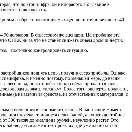
орая, что до этой цифры он не дорастет. Но главное в
 во что-то вкладывать.
Причем разброс прогнозируемых цен достаточно велик: от 40
 – 90 долларов. В стрессовом же сценарии Центробанка эта
 что ОПЕК ни за что не станет снижать объем добычи нефти.
ется, - постоянно контролировать ситуацию.
 застройщиков поднять цены, получив сверхприбыль. Однако,
я специфика, и именно поэтому, по меньшей мере, до весны,
з-за чего цена, по которой участки сейчас продаются «для
девелоперам держать «планку». Более того, эксперты полагают,
нные (а не заемные) средства, из отечественных материалов, с
льным изменениям в экономике страны. В настоящий момент
рования ипотека становится невыгодной, а купить достойное
 от 300 тысяч до миллиона рублей, неуклонно растет. Это
к наблюдается даже в тех проектах, где уже давно остыл