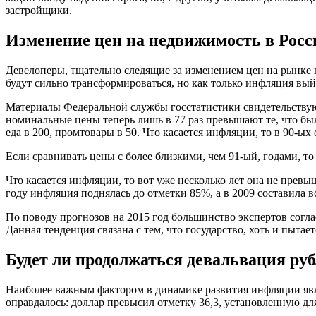
застройщики.
Изменение цен на недвижимость в Росси
Девелоперы, тщательно следящие за изменением цен на рынке н
будут сильно трансформироваться, но как только инфляция вый
Материалы Федеральной службы госстатистики свидетельствуют,
номинальные цены теперь лишь в 77 раз превышают те, что был
еда в 200, промтовары в 50. Что касается инфляции, то в 90-ых 
Если сравнивать цены с более близкими, чем 91-ый, годами, то м
Что касается инфляции, то вот уже несколько лет она не превы
году инфляция поднялась до отметки 85%, а в 2009 составила в
По поводу прогнозов на 2015 год большинство экспертов согла
Данная тенденция связана с тем, что государство, хоть и пыт
Будет ли продолжаться девальвация ру
Наиболее важным фактором в динамике развития инфляции являе
оправдалось: доллар превысил отметку 36,3, установленную для 