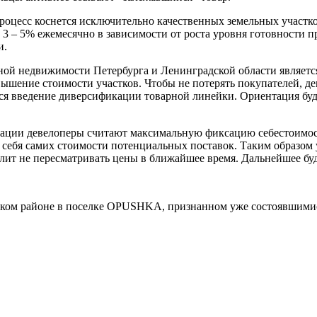
 процесс коснется исключительно качественных земельных участк
3 – 5% ежемесячно в зависимости от роста уровня готовности пр
и.
ой недвижимости Петербурга и Ленинградской области является
ышение стоимости участков. Чтобы не потерять покупателей, д
тся введение диверсификации товарной линейки. Ориентация буд
уации девелоперы считают максимальную фиксацию себестоимос
 себя самих стоимости потенциальных поставок. Таким образом
лит не пересматривать цены в ближайшее время. Дальнейшее буд
ском районе в поселке OPUSHKA, признанном уже состоявшими