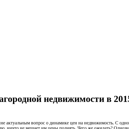
загородной недвижимости в 201
райне актуальным вопрос о динамике цен на недвижимость. С од
цию, ничто не мешает им цены поднять. Чего же ожидать? Однозн