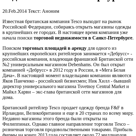
20.Feb.2014
Текст: Аноним
Известная британская компания Tesco выходит на рынок
Российской Федерации, собираясь открыть магазины одежды
в крупнейших ее городах. В настоящее время компания уже
начала поиски
торговой недвижимости в Санкт-Петербурге
.
Поиском
торговых площадей в аренду
для одного из
крупнейших европейских ритейлеров занимается «Дебрусс» -
российская компания, владеющая франшизой Британской сети
№2 универсальным магазином Debenhams. Он был открыт
компанией «Дебрусс» в 2012 году в России, в «Мега Белая
Дача». В настоящий момент владельцами компании являются
Яков Панченко - российский бизнесмен; Ник Хилл - бывший
директор универсального магазина Tsvetnoy Central Market и
Майкл Харви – экс-глава британской сети магазинов для
дома.
Британский ритейлер Tesco продает одежду бренда F&F в
Ирландии, Великобритании и еще в 20 странах по всему миру.
Недавно магазины этого бренда были открыты на
Филиппинах. Однако главное направление торговли Tesco –
розничная торговля продовольственными товарами. Прибыль
фирмы на конец 2013 года составляет около 72 миллиардов