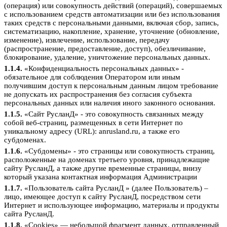
(операция) или совокупность действий (операций), совершаемых
с использованием средств автоматизации или без использования
таких средств с персональными данными, включая сбор, запись,
систематизацию, накопление, хранение, уточнение (обновление,
изменение), извлечение, использование, передачу
(распространение, предоставление, доступ), обезличивание,
блокирование, удаление, уничтожение персональных данных.
1.1.4.
«Конфиденциальность персональных данных» -
обязательное для соблюдения Оператором или иным
получившим доступ к персональным данным лицом требование
не допускать их распространения без согласия субъекта
персональных данных или наличия иного законного основания.
1.1.5.
«Сайт РусланД» - это совокупность связанных между
собой веб-страниц, размещенных в сети Интернет по
уникальному адресу (URL): anrusland.ru, а также его
субдоменах.
1.1.6.
«Субдомены» - это страницы или совокупность страниц,
расположенные на доменах третьего уровня, принадлежащие
сайту РусланД, а также другие временные страницы, внизу
который указана контактная информация Администрации
1.1.7.
«Пользователь сайта РусланД » (далее Пользователь) –
лицо, имеющее доступ к сайту РусланД, посредством сети
Интернет и использующее информацию, материалы и продукты
сайта РусланД.
1.1.8.
«Cookies» — небольшой фрагмент данных, отправленный