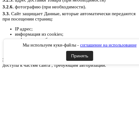
3.2.5.
адрес доставки Товара (при необходимости)
3.2.6.
фотографию (при необходимости).
3.3.
Сайт защищает Данные, которые автоматически передаются
при посещении страниц:
IP адрес;
информация из cookies;
информация о браузере
время доступа;
Мы используем куки-файлы -
соглашение на использование
реферер (адрес предыдущей страницы).
Принять
3.3.1.
Отключение cookies может повлечь невозможность
доступа к частям сайта , требующим авторизации.
3.3.2.
Сайт осуществляет сбор статистики об IP-адресах своих
посетителей. Данная информация используется с целью
предотвращения, выявления и решения технических проблем.
3.4.
Любая иная персональная информация неоговоренная выше
(история посещения, используемые браузеры, операционные
системы и т.д.) подлежит надежному хранению и
нераспространению, за исключением случаев, предусмотренных
в п.п. 5.2. и 5.3. настоящей Политики конфиденциальности.
4. Цели сбора персональной
информации пользователя