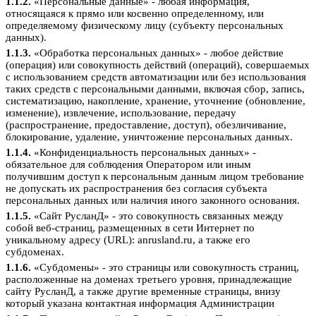
1.1.2.
«Персональные данные» - любая информация,
относящаяся к прямо или косвенно определенному, или
определяемому физическому лицу (субъекту персональных
данных).
1.1.3.
«Обработка персональных данных» - любое действие
(операция) или совокупность действий (операций), совершаемых
с использованием средств автоматизации или без использования
таких средств с персональными данными, включая сбор, запись,
систематизацию, накопление, хранение, уточнение (обновление,
изменение), извлечение, использование, передачу
(распространение, предоставление, доступ), обезличивание,
блокирование, удаление, уничтожение персональных данных.
1.1.4.
«Конфиденциальность персональных данных» -
обязательное для соблюдения Оператором или иным
получившим доступ к персональным данным лицом требование
не допускать их распространения без согласия субъекта
персональных данных или наличия иного законного основания.
1.1.5.
«Сайт РусланД» - это совокупность связанных между
собой веб-страниц, размещенных в сети Интернет по
уникальному адресу (URL): anrusland.ru, а также его
субдоменах.
1.1.6.
«Субдомены» - это страницы или совокупность страниц,
расположенные на доменах третьего уровня, принадлежащие
сайту РусланД, а также другие временные страницы, внизу
который указана контактная информация Администрации