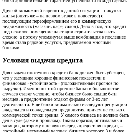
банка дополнительной гарантией успешности исхода сделки.
Другой возможный вариант в данной ситуации – покупка
жилья (опять же – на первом этаже в новострое) с
последующим переоформлением его в коммерческую
недвижимость (магазин, кафе, салон). Дело в том, что кредит
под нежилое помещение на стадии строительства взять
сложно, а потому упомянутая выше комбинация в последнее
время стала рядовой услугой, предлагаемой многими
банками.
Условия выдачи кредита
Для выдачи ипотечного кредита банк должен быть убежден,
что у заемщика хорошие финансовые показатели и
финансовая «устойчивость» (положительный прогноз по
выручке). Именно по этой причине банки в большинстве
случаев ставят условие, чтобы бизнесу было свыше 6-ти
месяцев, а предпочтение отдают фирмам от 3-ех лет
деятельности. Еще банки внимательно исследуют репутацию
владельцев и совладельцев предприятия, причем не только с
коммерческой точки зрения. У самого бизнеса не должно быть
дел в суде (даже в прошлом). Таким образом, оптимальный
заемщик, которому в первую очередь предоставят кредит, –
достойный, несудимый человек, бизнесу которого 3 и более