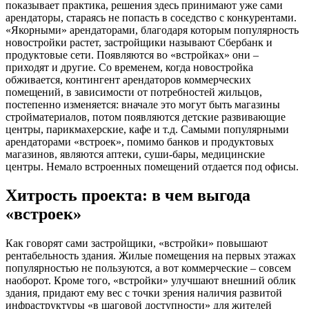
показывает практика, решения здесь принимают уже сами
арендаторы, стараясь не попасть в соседство с конкурентами.
«Якорными» арендаторами, благодаря которым популярность
новостройки растет, застройщики называют Сбербанк и
продуктовые сети. Появляются во «встройках» они –
приходят и другие. Со временем, когда новостройка
обживается, контингент арендаторов коммерческих
помещений, в зависимости от потребностей жильцов,
постепенно изменяется: вначале это могут быть магазины
стройматериалов, потом появляются детские развивающие
центры, парикмахерские, кафе и т.д. Самыми популярными
арендаторами «встроек», помимо банков и продуктовых
магазинов, являются аптеки, суши-бары, медицинские
центры. Немало встроенных помещений отдается под офисы.
Хитрость проекта: в чем выгода
«встроек»
Как говорят сами застройщики, «встройки» повышают
рентабельность здания. Жилые помещения на первых этажах
популярностью не пользуются, а вот коммерческие – совсем
наоборот. Кроме того, «встройки» улучшают внешний облик
здания, придают ему вес с точки зрения наличия развитой
инфраструктуры «в шаговой доступности» для жителей