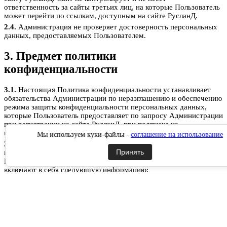
ответственность за сайты третьих лиц, на которые Пользователь
может перейти по ссылкам, доступным на сайте РусланД.
2.4.
Администрация не проверяет достоверность персональных
данных, предоставляемых Пользователем.
3. Предмет политики
конфиденциальности
3.1.
Настоящая Политика конфиденциальности устанавливает
обязательства Администрации по неразглашению и обеспечению
режима защиты конфиденциальности персональных данных,
которые Пользователь предоставляет по запросу Администрации
при регистрации на сайте РусланД, при подписке на
информационную e-mail рассылку или при оформлении заказа.
Мы используем куки-файлы -
соглашение на использование
3.2.
Персональные данные, разрешённые к обработке в рамках
Принять
настоящей Политики конфиденциальности, предоставляются
Пользователем путём заполнения форм на сайте РусланД и
включают в себя следующую информацию:
3.2.1.
фамилию, имя, отчество Пользователя;
3.2.2.
контактный телефон Пользователя;
3.2.3.
адрес электронной почты (e-mail)
3.2.4.
место жительство Пользователя (при необходимости)
3.2.5.
адрес доставки Товара (при необходимости)