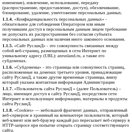
изменение), извлечение, использование, передачу
(распространение, предоставление, доступ), обезличивание,
блокирование, удаление, уничтожение персональных данных.
1.1.4.
«Конфиденциальность персональных данных» -
обязательное для соблюдения Оператором или иным
получившим доступ к персональным данным лицом требование
не допускать их распространения без согласия субъекта
персональных данных или наличия иного законного основания.
1.1.5.
«Сайт РусланД» - это совокупность связанных между
собой веб-страниц, размещенных в сети Интернет по
уникальному адресу (URL): anrusland.ru, а также его
субдоменах.
1.1.6.
«Субдомены» - это страницы или совокупность страниц,
расположенные на доменах третьего уровня, принадлежащие
сайту РусланД, а также другие временные страницы, внизу
который указана контактная информация Администрации
1.1.7.
«Пользователь сайта РусланД » (далее Пользователь) –
лицо, имеющее доступ к сайту РусланД, посредством сети
Интернет и использующее информацию, материалы и продукты
сайта РусланД.
1.1.8.
«Cookies» — небольшой фрагмент данных, отправленный
веб-сервером и хранимый на компьютере пользователя, который
веб-клиент или веб-браузер каждый раз пересылает веб-серверу в
HTTP-запросе при попытке открыть страницу соответствующего
сайта.