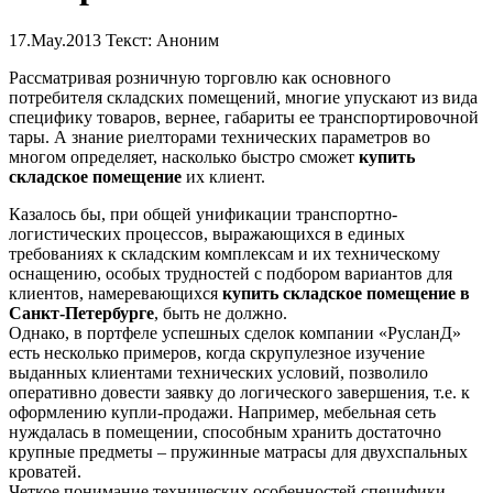
17.May.2013
Текст: Аноним
Рассматривая розничную торговлю как основного
потребителя складских помещений, многие упускают из вида
специфику товаров, вернее, габариты ее транспортировочной
тары. А знание риелторами технических параметров во
многом определяет, насколько быстро сможет
купить
складское помещение
их клиент.
Казалось бы, при общей унификации транспортно-
логистических процессов, выражающихся в единых
требованиях к складским комплексам и их техническому
оснащению, особых трудностей с подбором вариантов для
клиентов, намеревающихся
купить складское помещение в
Санкт-Петербурге
, быть не должно.
Однако, в портфеле успешных сделок компании «РусланД»
есть несколько примеров, когда скрупулезное изучение
выданных клиентами технических условий, позволило
оперативно довести заявку до логического завершения, т.е. к
оформлению купли-продажи. Например, мебельная сеть
нуждалась в помещении, способным хранить достаточно
крупные предметы – пружинные матрасы для двухспальных
кроватей.
Четкое понимание технических особенностей специфики