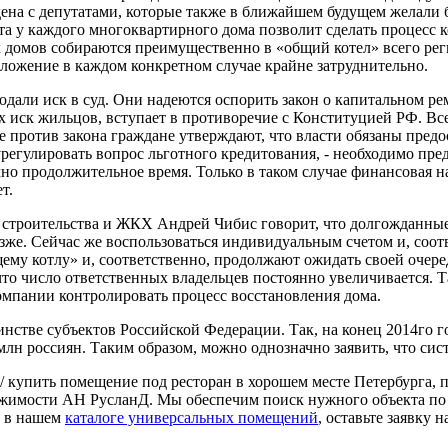
ена с депутатами, которые также в ближайшем будущем желали 
 у каждого многоквартирного дома позволит сделать процесс кон
х домов собираются преимущественно в «общий котел» всего ре
 вложение в каждом конкретном случае крайне затруднительно.
подали иск в суд. Они надеются оспорить закон о капитальном 
 иск жильцов, вступает в противоречие с Конституцией РФ. Всег
 против закона граждане утверждают, что власти обязаны пред
регулировать вопрос льготного кредитования, - необходимо пр
очно продолжительное время. Только в таком случае финансовая н
т.
троительства и ЖКХ Андрей Чибис говорит, что долгожданные 
же. Сейчас же воспользоваться индивидуальным счетом и, соотв
щему котлу» и, соответственно, продолжают ожидать своей очер
, что число ответственных владельцев постоянно увеличивается. 
омпании контролировать процесс восстановления дома.
нстве субъектов Российской Федерации. Так, на конец 2014го г
лн россиян. Таким образом, можно однозначно заявить, что сист
 / купить помещение под ресторан в хорошем месте Петербурга,
ижимости АН РусланД. Мы обеспечим поиск нужного объекта по
и в нашем
каталоге универсальных помещений
, оставьте заявку