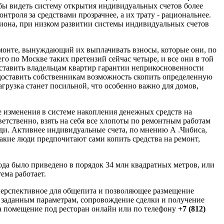
бы видеть систему открытия индивидуальных счетов более
троля за средствами прозрачнее, а их трату - рациональнее.
гиона, при низком развитии системы индивидуальных счетов
ремонте, вынуждающий их выплачивать взносы, которые они, по
о по Москве таких претензий сейчас четыре, и все они в той
оставить владельцам квартир гарантии неприкосновенности
едоставить собственникам возможность скопить определенную
агрузка станет посильной, что особенно важно для домов,
изменения в системе накопления денежных средств на
етственно, взять на себя все хлопоты по ремонтным работам
еди. Активнее индивидуальные счета, по мнению А .Чибиса,
Такие люди предпочитают сами копить средства на ремонт,
ода было приведено в порядок 34 млн квадратных метров, или
ема работает.
 перспективное для общепита и позволяющее размещение
 заданным параметрам, сопровождение сделки и получение
 на помещение под ресторан онлайн или по телефону
+7 (812)