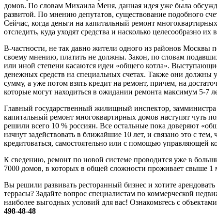
домов. По словам Михаила Меня, данная идея уже была обсужд
развитой. По мнению депутатов, существование подобного счета
Сейчас, когда деньги на капитальный ремонт многоквартирны
отследить, куда уходят средства и насколько целесообразно их
В-частности, не так давно жители одного из районов Москвы 
своему мнению, платить не должны. Закон, по словам подавших
или иной степени касаются идеи «общего котла». Выступающие
денежных средств на специальных счетах. Также они должны у
сумму, а уже потом взять кредит на ремонт, причем, на достат
которые могут находиться в ожидании ремонта максимум 5-7 ле
Главный государственный жилищный инспектор, замминистра с
капитальный ремонт многоквартирных домов наступят чуть поз
решили всего 10 % россиян. Все остальные пока доверяют «об
начнут задействовать в ближайшие 10 лет, и связано это с тем
кредитоваться, самостоятельно или с помощью управляющей к
К сведению, ремонт по новой системе проводится уже в больши
7000 домов, в которых в общей сложности проживает свыше 1 м
Вы решили развивать ресторанный бизнес и хотите арендовать
террасы? Задайте вопрос специалистам по коммерческой недв
наиболее выгодных условий для вас! Ознакомьтесь с объектам
498-48-48