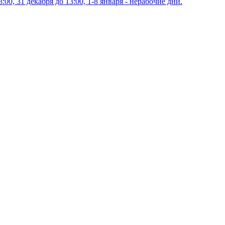
00, 31 декабря до 13:00, 1-8 января - нерабочие дни.