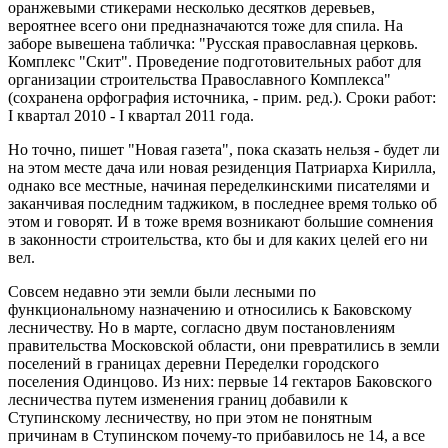
оранжевыми стикерами несколько десятков деревьев,
вероятнее всего они предназначаются тоже для спила. На
заборе вывешена табличка: "Русская православная церковь.
Комплекс "Скит". Проведение подготовительных работ для
организации строительства Православного Комплекса"
(сохранена орфография источника, - прим. ред.). Сроки работ:
I квартал 2010 - I квартал 2011 года.
Но точно, пишет "Новая газета", пока сказать нельзя - будет ли
на этом месте дача или новая резиденция Патриарха Кирилла,
однако все местные, начиная переделкинскими писателями и
заканчивая последним таджиком, в последнее время только об
этом и говорят. И в тоже время возникают большие сомнения
в законности строительства, кто бы и для каких целей его ни
вел.
Совсем недавно эти земли были лесными по
функциональному назначению и относились к Баковскому
лесничеству. Но в марте, согласно двум постановлениям
правительства Московской области, они превратились в земли
поселений в границах деревни Переделки городского
поселения Одинцово. Из них: первые 14 гектаров Баковского
лесничества путем изменения границ добавили к
Ступинскому лесничеству, но при этом не понятным
причинам в Ступинском почему-то прибавилось не 14, а все