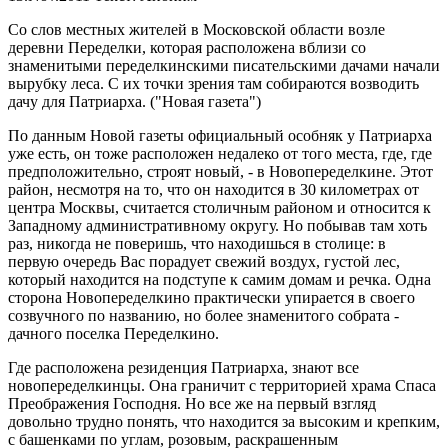
Со слов местных жителей в Московской области возле
деревни Переделки, которая расположена вблизи со
знаменитыми переделкинскими писательскими дачами начали
вырубку леса. С их точки зрения там собираются возводить
дачу для Патриарха. ("Новая газета")
По данным Новой газеты официальный особняк у Патриарха
уже есть, он тоже расположен недалеко от того места, где, где
предположительно, строят новый, - в Новопеределкине. Этот
район, несмотря на то, что он находится в 30 километрах от
центра Москвы, считается столичным районом и относится к
Западному административному округу. Но побывав там хоть
раз, никогда не поверишь, что находишься в столице: в
первую очередь Вас порадует свежий воздух, густой лес,
который находится на подступе к самим домам и речка. Одна
сторона Новопеределкино практически упирается в своего
созвучного по названию, но более знаменитого собрата -
дачного поселка Переделкино.
Где расположена резиденция Патриарха, знают все
новопеределкинцы. Она граничит с территорией храма Спаса
Преображения Господня. Но все же на первый взгляд
довольно трудно понять, что находится за высоким и крепким,
с башенками по углам, розовым, раскрашенным