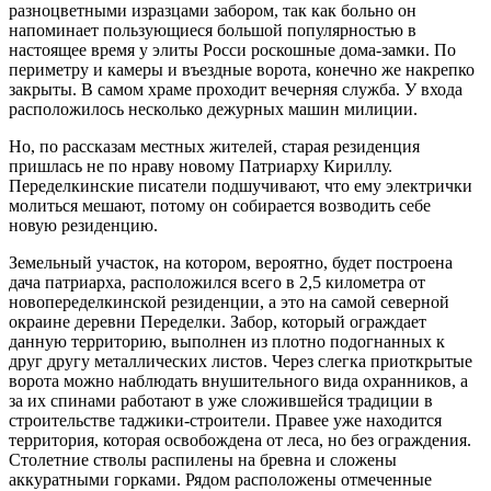
разноцветными изразцами забором, так как больно он
напоминает пользующиеся большой популярностью в
настоящее время у элиты Росси роскошные дома-замки. По
периметру и камеры и въездные ворота, конечно же накрепко
закрыты. В самом храме проходит вечерняя служба. У входа
расположилось несколько дежурных машин милиции.
Но, по рассказам местных жителей, старая резиденция
пришлась не по нраву новому Патриарху Кириллу.
Переделкинские писатели подшучивают, что ему электрички
молиться мешают, потому он собирается возводить себе
новую резиденцию.
Земельный участок, на котором, вероятно, будет построена
дача патриарха, расположился всего в 2,5 километра от
новопеределкинской резиденции, а это на самой северной
окраине деревни Переделки. Забор, который ограждает
данную территорию, выполнен из плотно подогнанных к
друг другу металлических листов. Через слегка приоткрытые
ворота можно наблюдать внушительного вида охранников, а
за их спинами работают в уже сложившейся традиции в
строительстве таджики-строители. Правее уже находится
территория, которая освобождена от леса, но без ограждения.
Столетние стволы распилены на бревна и сложены
аккуратными горками. Рядом расположены отмеченные