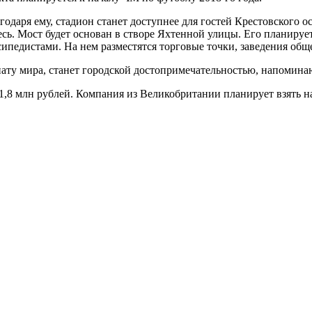
агодаря ему, стадион станет доступнее для гостей Крестовского о
ь. Мост будет основан в створе Яхтенной улицы. Его планирует
осипедистами. На нем разместятся торговые точки, заведения об
нату мира, станет городской достопримечательностью, напомина
1,8 млн рублей. Компания из Великобритании планирует взять на 