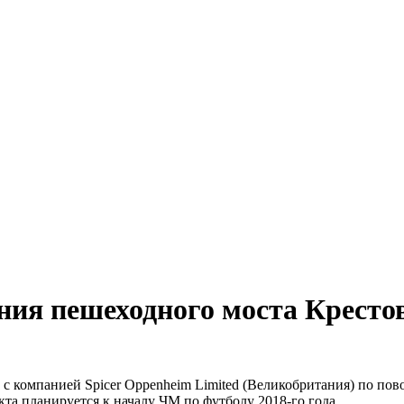
ния пешеходного моста Кресто
 с компанией Spicer Oppenheim Limited (Великобритания) по п
та планируется к началу ЧМ по футболу 2018-го года.