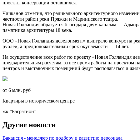
проекты консервации оставшихся.
Чичканов отметил, что радикального архитектурного изменения
частности район реки Пряжки и Мариинского театра.
Новая Голландия образуется благодаря двум каналам — Адмирал
памятника архитектуры 18 века.
ООО «Новая Голландия девелопмент» выиграло конкурс на реа
рублей, а предположительный срок окупаемости — 14 лет.
На осуществление всех работ по проекту «Новая Голландия деве
предварительным расчетам, за все время работы на проектом н
центров и выставочных помещений будут располагаться и жил
от 6 млн. руб
Квартиры в историческом центре
жк “Багратион”
Другие новости
Вакансия - менеджер по подбору и развитию персонала