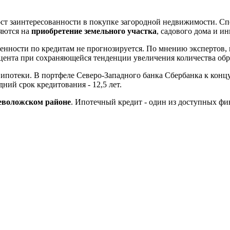
ст заинтересованности в покупке загородной недвижимости. С
ляются на
приобретение земельного участка
, садового дома и и
енности по кредитам не прогнозируется. По мнению экспертов,
оцента при сохраняющейся тенденции увеличения количества об
а ипотеки. В портфеле Северо-Западного банка Сбербанка к кон
ний срок кредитования - 12,5 лет.
севоложском районе
. Ипотечный кредит - один из доступных фи