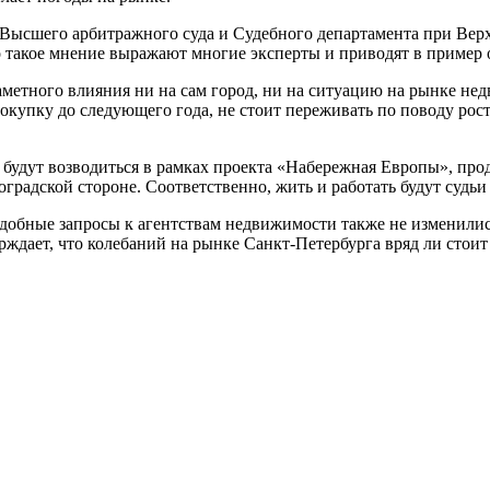
 Высшего арбитражного суда и Судебного департамента при Верх
акое мнение выражают многие эксперты и приводят в пример о
метного влияния ни на сам город, ни на ситуацию на рынке не
пку до следующего года, не стоит переживать по поводу роста 
 будут возводиться в рамках проекта «Набережная Европы», пр
радской стороне. Соответственно, жить и работать будут судьи и
добные запросы к агентствам недвижимости также не изменились
ждает, что колебаний на рынке Санкт-Петербурга вряд ли стоит