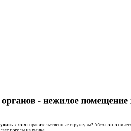
органов - нежилое помещение 
купить
захотят правительственные структуры? Абсолютно ничего
лает погоды на рынке.