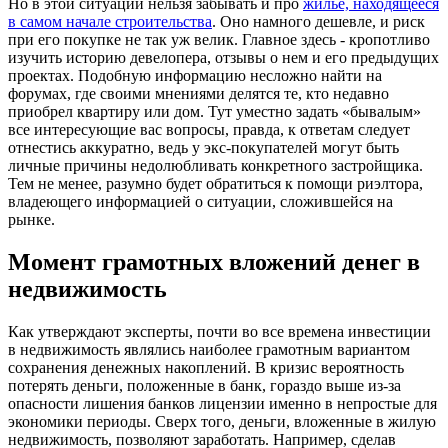
Но в этой ситуации нельзя забывать и про
жилье, находящееся
в самом начале строительства
. Оно намного дешевле, и риск
при его покупке не так уж велик. Главное здесь - кропотливо
изучить историю девелопера, отзывы о нем и его предыдущих
проектах. Подобную информацию несложно найти на
форумах, где своими мнениями делятся те, кто недавно
приобрел квартиру или дом. Тут уместно задать «бывалым»
все интересующие вас вопросы, правда, к ответам следует
отнестись аккуратно, ведь у экс-покупателей могут быть
личные причины недолюбливать конкретного застройщика.
Тем не менее, разумно будет обратиться к помощи риэлтора,
владеющего информацией о ситуации, сложившейся на
рынке.
Момент грамотных вложений денег в
недвижимость
Как утверждают эксперты, почти во все времена инвестиции
в недвижимость являлись наиболее грамотным вариантом
сохранения денежных накоплений. В кризис вероятность
потерять деньги, положенные в банк, гораздо выше из-за
опасности лишения банков лицензии именно в непростые для
экономики периоды. Сверх того, деньги, вложенные в жилую
недвижимость, позволяют заработать. Например, сделав