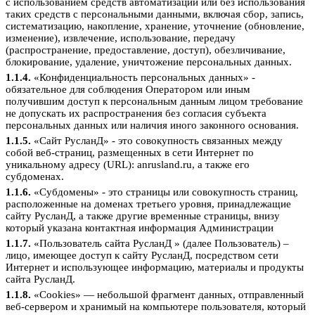
с использованием средств автоматизации или без использования
таких средств с персональными данными, включая сбор, запись,
систематизацию, накопление, хранение, уточнение (обновление,
изменение), извлечение, использование, передачу
(распространение, предоставление, доступ), обезличивание,
блокирование, удаление, уничтожение персональных данных.
1.1.4.
«Конфиденциальность персональных данных» -
обязательное для соблюдения Оператором или иным
получившим доступ к персональным данным лицом требование
не допускать их распространения без согласия субъекта
персональных данных или наличия иного законного основания.
1.1.5.
«Сайт РусланД» - это совокупность связанных между
собой веб-страниц, размещенных в сети Интернет по
уникальному адресу (URL): anrusland.ru, а также его
субдоменах.
1.1.6.
«Субдомены» - это страницы или совокупность страниц,
расположенные на доменах третьего уровня, принадлежащие
сайту РусланД, а также другие временные страницы, внизу
который указана контактная информация Администрации
1.1.7.
«Пользователь сайта РусланД » (далее Пользователь) –
лицо, имеющее доступ к сайту РусланД, посредством сети
Интернет и использующее информацию, материалы и продукты
сайта РусланД.
1.1.8.
«Cookies» — небольшой фрагмент данных, отправленный
веб-сервером и хранимый на компьютере пользователя, который