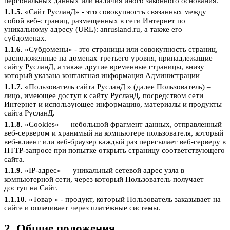
персональных данных или наличия иного законного основания.
1.1.5.
«Сайт РусланД» - это совокупность связанных между
собой веб-страниц, размещенных в сети Интернет по
уникальному адресу (URL): anrusland.ru, а также его
субдоменах.
1.1.6.
«Субдомены» - это страницы или совокупность страниц,
расположенные на доменах третьего уровня, принадлежащие
сайту РусланД, а также другие временные страницы, внизу
который указана контактная информация Администрации
1.1.7.
«Пользователь сайта РусланД » (далее Пользователь) –
лицо, имеющее доступ к сайту РусланД, посредством сети
Интернет и использующее информацию, материалы и продукты
сайта РусланД.
1.1.8.
«Cookies» — небольшой фрагмент данных, отправленный
веб-сервером и хранимый на компьютере пользователя, который
веб-клиент или веб-браузер каждый раз пересылает веб-серверу в
HTTP-запросе при попытке открыть страницу соответствующего
сайта.
1.1.9.
«IP-адрес» — уникальный сетевой адрес узла в
компьютерной сети, через который Пользователь получает
доступ на Сайт.
1.1.10.
«Товар » - продукт, который Пользователь заказывает на
сайте и оплачивает через платёжные системы.
2. Общие положения