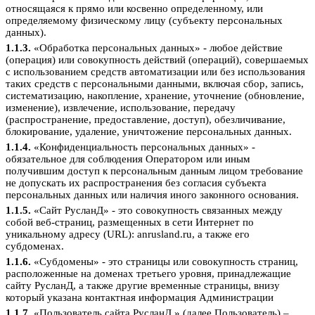
относящаяся к прямо или косвенно определенному, или
определяемому физическому лицу (субъекту персональных
данных).
1.1.3.
«Обработка персональных данных» - любое действие
(операция) или совокупность действий (операций), совершаемых
с использованием средств автоматизации или без использования
таких средств с персональными данными, включая сбор, запись,
систематизацию, накопление, хранение, уточнение (обновление,
изменение), извлечение, использование, передачу
(распространение, предоставление, доступ), обезличивание,
блокирование, удаление, уничтожение персональных данных.
1.1.4.
«Конфиденциальность персональных данных» -
обязательное для соблюдения Оператором или иным
получившим доступ к персональным данным лицом требование
не допускать их распространения без согласия субъекта
персональных данных или наличия иного законного основания.
1.1.5.
«Сайт РусланД» - это совокупность связанных между
собой веб-страниц, размещенных в сети Интернет по
уникальному адресу (URL): anrusland.ru, а также его
субдоменах.
1.1.6.
«Субдомены» - это страницы или совокупность страниц,
расположенные на доменах третьего уровня, принадлежащие
сайту РусланД, а также другие временные страницы, внизу
который указана контактная информация Администрации
1.1.7.
«Пользователь сайта РусланД » (далее Пользователь) –