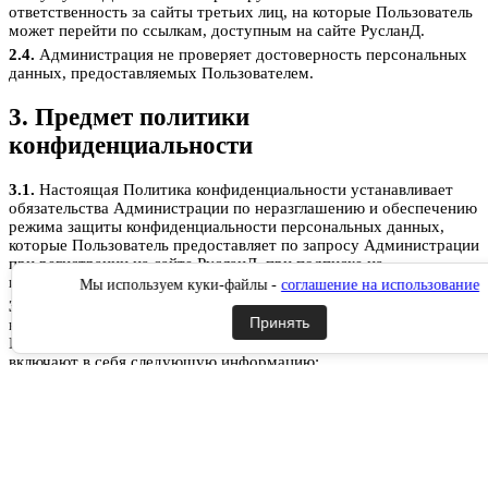
ответственность за сайты третьих лиц, на которые Пользователь
может перейти по ссылкам, доступным на сайте РусланД.
2.4.
Администрация не проверяет достоверность персональных
данных, предоставляемых Пользователем.
3. Предмет политики
конфиденциальности
3.1.
Настоящая Политика конфиденциальности устанавливает
обязательства Администрации по неразглашению и обеспечению
режима защиты конфиденциальности персональных данных,
которые Пользователь предоставляет по запросу Администрации
при регистрации на сайте РусланД, при подписке на
информационную e-mail рассылку или при оформлении заказа.
Мы используем куки-файлы -
соглашение на использование
3.2.
Персональные данные, разрешённые к обработке в рамках
Принять
настоящей Политики конфиденциальности, предоставляются
Пользователем путём заполнения форм на сайте РусланД и
включают в себя следующую информацию:
3.2.1.
фамилию, имя, отчество Пользователя;
3.2.2.
контактный телефон Пользователя;
3.2.3.
адрес электронной почты (e-mail)
3.2.4.
место жительство Пользователя (при необходимости)
3.2.5.
адрес доставки Товара (при необходимости)