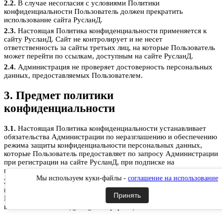
2.2.
В случае несогласия с условиями Политики
конфиденциальности Пользователь должен прекратить
использование сайта РусланД.
2.3.
Настоящая Политика конфиденциальности применяется к
сайту РусланД. Сайт не контролирует и не несет
ответственность за сайты третьих лиц, на которые Пользователь
может перейти по ссылкам, доступным на сайте РусланД.
2.4.
Администрация не проверяет достоверность персональных
данных, предоставляемых Пользователем.
3. Предмет политики
конфиденциальности
3.1.
Настоящая Политика конфиденциальности устанавливает
обязательства Администрации по неразглашению и обеспечению
режима защиты конфиденциальности персональных данных,
которые Пользователь предоставляет по запросу Администрации
при регистрации на сайте РусланД, при подписке на
информационную e-mail рассылку или при оформлении заказа.
Мы используем куки-файлы -
соглашение на использование
3.2.
Персональные данные, разрешённые к обработке в рамках
настоящей Политики конфиденциальности, предоставляются
Принять
Пользователем путём заполнения форм на сайте РусланД и
включают в себя следующую информацию:
3.2.1.
фамилию, имя, отчество Пользователя;