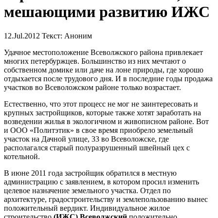
мешающими развитию ИЖС
12.Jul.2012
Текст: Аноним
Удачное местоположение Всеволжского района привлекает
многих петербуржцев. Большинство из них мечтают о
собственном домике или даче на лоне природы, где хорошо
отдыхается после трудового дня. И в последние годы продажа
участков во Всеволожском районе только возрастает.
Естественно, что этот процесс не мог не заинтересовать и
крупных застройщиков, которые также хотят заработать на
возведении жилья в экологичном и живописном районе. Вот
и ООО «Политэтик» в свое время приобрело земельный
участок на Дачной улице, 33 во Всеволожске, где
располагался старый полуразрушенный швейный цех с
котельной.
В июне 2011 года застройщик обратился в местную
администрацию с заявлением, в котором просил изменить
целевое назначение земельного участка. Отдел по
архитектуре, градостроительству и землепользованию вынес
положительный вердикт. Индивидуальное жилое
строительство
(ИЖС) Всеволжский
положительно