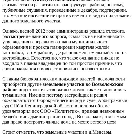
сказывается на развитии инфраструктуры района, поэтому,
публичные слушания, проведенные в декабре, подтвердили,
что местное население не против изменить вид использования
данного земельного участка.
Однако, весной 2012 года администрация решила отложить
рассмотрение данного вопроса, ссылаясь на необходимость
утверждения генерального плана муниципального
образования и проекта планировки квартала жилой
застройки, в том районе, где расположен земельный участок
застройщика. Естественно, что такое ожидание никак не
входило в планы владельцев по той простой причине, что
сроки ожидания и вовсе становились неизвестными.
С таким бюрократическим подходом властей, возможности
приобрести другие
земельные участки во Всеволожском
районе
под строительство жилых домов также становились
туманными. Именно поэтому застройщик и решил
обжаловать этот бюрократический ход в суде. Арбитражный
суд СПб и Ленинградской области в полном объеме
удовлетворил иск ООО «Политэтик», признав незаконным
бездействие администрации города Всеволожск, тем самым
дав право построить жилые дома на месте ветхого цеха.
Стоит отметить, что земельные участки в д.Менсары,