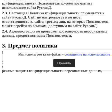
конфиденциальности Пользователь должен прекратить
использование сайта РусланД.
2.3.
Настоящая Политика конфиденциальности применяется к
сайту РусланД. Сайт не контролирует и не несет
ответственность за сайты третьих лиц, на которые Пользователь
может перейти по ссылкам, доступным на сайте РусланД.
2.4.
Администрация не проверяет достоверность персональных
данных, предоставляемых Пользователем.
3. Предмет политики
конфиденциальности
Мы используем куки-файлы -
соглашение на использование
3.1.
Настоящая Политика конфиденциальности устанавливает
Принять
обязательства Администрации по неразглашению и обеспечению
режима защиты конфиденциальности персональных данных,
которые Пользователь предоставляет по запросу Администрации
при регистрации на сайте РусланД, при подписке на
информационную e-mail рассылку или при оформлении заказа.
3.2.
Персональные данные, разрешённые к обработке в рамках
настоящей Политики конфиденциальности, предоставляются
Пользователем путём заполнения форм на сайте РусланД и
включают в себя следующую информацию:
3.2.1.
фамилию, имя, отчество Пользователя;