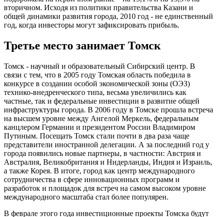
вторичном. Исходя из политики правительства Казани и
общей динамики развития города, 2010 год - не единственный
год, когда инвесторы могут зафиксировать прибыль.
Третье место занимает Томск
Томск - научный и образовательный Сибирский центр. В
связи с тем, что в 2005 году Томская область победила в
конкурсе в создании особой экономической зоны (ОЭЗ)
технико-внедренческого типа, весьма увеличились как
частные, так и федеральные инвестиции в развитие общей
инфраструктуры города. В 2006 году в Томске прошла встреча
на высшем уровне между Ангелой Меркель, федеральным
канцлером Германии и президентом России Владимиром
Путиным. Посещать Томск стали почти в два раза чаще
представители иностранной делегации. А за последний год у
города появились новые партнеры, в частности: Австрия и
Австралия, Великобритания и Нидерланды, Индия и Израиль,
а также Корея. В итоге, город как центр международного
сотрудничества в сфере инновационных программ и
разработок и площадок для встреч на самом высоком уровне
международного масштаба стал более популярен.
В феврале этого года инвестиционные проекты Томска будут