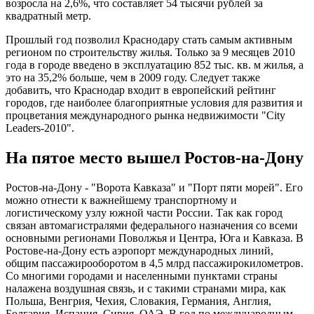
возросла на 2,6%, что составляет 54 тысячи рублей за
квадратный метр.
Прошлый год позволил Краснодару стать самым активным
регионом по строительству жилья. Только за 9 месяцев 2010
года в городе введено в эксплуатацию 852 тыс. кв. м жилья, а
это на 35,2% больше, чем в 2009 году. Следует также
добавить, что Краснодар входит в европейский рейтинг
городов, где наиболее благоприятные условия для развития и
процветания международного рынка недвижимости "City
Leaders-2010".
На пятое место вышел Ростов-на-Дону
Ростов-на-Дону - "Ворота Кавказа" и "Порт пяти морей". Его
можно отнести к важнейшему транспортному и
логистическому узлу южной части России. Так как город
связан автомагистралями федерального назначения со всеми
основными регионами Поволжья и Центра, Юга и Кавказа. В
Ростове-на-Дону есть аэропорт международных линий,
общим пассажирооборотом в 4,5 млрд пассажирокилометров.
Со многими городами и населенными пунктами страны
налажена воздушная связь, и с такими странами мира, как
Польша, Венгрия, Чехия, Словакия, Германия, Англия,
Болгария, Испания, Сирия, ОАЭ. В год по международным