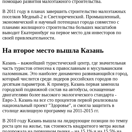
помощью развития малоэтажного строительства.
В 2011 году в планах завершить строительство малоэтажных
поселков Медный-2 и Светлореченский. Промышленный,
экономический и научный потенциал города совместно с
планами жилищного строительства больших масштабов
выводит Екатеринбург на первое место для инвесторов по
своей привлекательности.
На второе место вышла Казань
Казань – важнейший туристический центр, где значительная
часть туристов отнесена к православным и мусульманским
паломникам. Это наиболее динамично развивающийся город,
который числится среди лидеров российских городов по
десяткам параметров. К примеру, Казань первая заменила
городской подвижной состав на автобусы, оснащенные
двигателями более высокого экологического стандарта -
Евро-3. Казань на все сто процентов первой реализовала
национальный проект "Здоровье", и смогла защитить в
столице жилищную программу на 2011-2015 гг.
В 2010 году Казань вышла на лидирующие позиции по темпу
роста цен на жилье, так стоимость квадратного метра жилья
подорожала на первичном рынке – на 15,1% и на 15,5% на