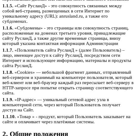
1.1.5.
«Сайт РусланД» - это совокупность связанных между
собой веб-страниц, размещенных в сети Интернет по
уникальному адресу (URL): anrusland.ru, а также его
субдоменах.
1.1.6.
«Субдомены» - это страницы или совокупность страниц,
расположенные на доменах третьего уровня, принадлежащие
сайту РусланД, а также другие временные страницы, внизу
который указана контактная информация Администрации
1.1.7.
«Пользователь сайта РусланД » (далее Пользователь) –
лицо, имеющее доступ к сайту РусланД, посредством сети
Интернет и использующее информацию, материалы и продукты
сайта РусланД.
1.1.8.
«Cookies» — небольшой фрагмент данных, отправленный
веб-сервером и хранимый на компьютере пользователя, который
веб-клиент или веб-браузер каждый раз пересылает веб-серверу в
HTTP-запросе при попытке открыть страницу соответствующего
сайта.
1.1.9.
«IP-адрес» — уникальный сетевой адрес узла в
компьютерной сети, через который Пользователь получает
доступ на Сайт.
1.1.10.
«Товар » - продукт, который Пользователь заказывает на
сайте и оплачивает через платёжные системы.
2. Общие положения