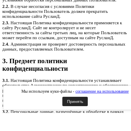
условиями обработки персональных данных Пользователя.
2.2.
В случае несогласия с условиями Политики
конфиденциальности Пользователь должен прекратить
использование сайта РусланД.
2.3.
Настоящая Политика конфиденциальности применяется к
сайту РусланД. Сайт не контролирует и не несет
ответственность за сайты третьих лиц, на которые Пользователь
может перейти по ссылкам, доступным на сайте РусланД.
2.4.
Администрация не проверяет достоверность персональных
данных, предоставляемых Пользователем.
3. Предмет политики
конфиденциальности
3.1.
Настоящая Политика конфиденциальности устанавливает
обязательства Администрации по неразглашению и обеспечению
режима защиты конфиденциальности персональных данных,
Мы используем куки-файлы -
соглашение на использование
которые Пользователь предоставляет по запросу Администрации
при регистрации на сайте РусланД, при подписке на
Принять
информационную e-mail рассылку или при оформлении заказа.
3.2.
Персональные данные, разрешённые к обработке в рамках
настоящей Политики конфиденциальности, предоставляются
Пользователем путём заполнения форм на сайте РусланД и
включают в себя следующую информацию: