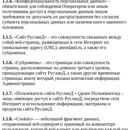
1.1.4.
«Конфиденциальность персональных данных» -
обязательное для соблюдения Оператором или иным
получившим доступ к персональным данным лицом
требование не допускать их распространения без согласия
субъекта персональных данных или наличия иного законного
основания.
1.1.5.
«Сайт РусланД» - это совокупность связанных между
собой веб-страниц, размещенных в сети Интернет по
уникальному адресу (URL): anrusland.ru, а также его
субдоменах.
1.1.6.
«Субдомены» - это страницы или совокупность
страниц, расположенные на доменах третьего уровня,
принадлежащие сайту РусланД, а также другие временные
страницы, внизу который указана контактная информация
Администрации
1.1.7.
«Пользователь сайта РусланД » (далее Пользователь) –
лицо, имеющее доступ к сайту РусланД, посредством сети
Интернет и использующее информацию, материалы и
продукты сайта РусланД.
1.1.8.
«Cookies» — небольшой фрагмент данных,
отправленный веб-сервером и хранимый на компьютере
пользователя, который веб-клиент или веб-браузер каждый раз