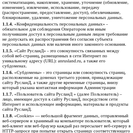
систематизацию, накопление, хранение, уточнение (обновление,
изменение), извлечение, использование, передачу
(распространение, предоставление, доступ), обезличивание,
блокирование, удаление, уничтожение персональных данных.
1.1.4.
«Конфиденциальность персональных данных» -
обязательное для соблюдения Оператором или иным
получившим доступ к персональным данным лицом требование
не допускать их распространения без согласия субъекта
персональных данных или наличия иного законного основания.
1.1.5.
«Сайт РусланД» - это совокупность связанных между
собой веб-страниц, размещенных в сети Интернет по
уникальному адресу (URL): anrusland.ru, а также его
субдоменах.
1.1.6.
«Субдомены» - это страницы или совокупность страниц,
расположенные на доменах третьего уровня, принадлежащие
сайту РусланД, а также другие временные страницы, внизу
который указана контактная информация Администрации
1.1.7.
«Пользователь сайта РусланД » (далее Пользователь) –
лицо, имеющее доступ к сайту РусланД, посредством сети
Интернет и использующее информацию, материалы и продукты
сайта РусланД.
1.1.8.
«Cookies» — небольшой фрагмент данных, отправленный
веб-сервером и хранимый на компьютере пользователя, который
веб-клиент или веб-браузер каждый раз пересылает веб-серверу в
HTTP-запросе при попытке открыть страницу соответствующего