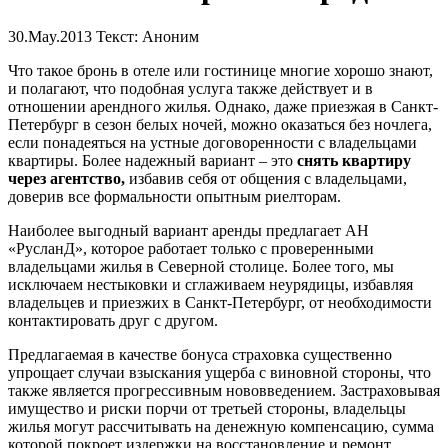
30.May.2013
Текст: Аноним
Что такое бронь в отеле или гостинице многие хорошо знают,
и полагают, что подобная услуга также действует и в
отношении арендного жилья. Однако, даже приезжая в Санкт-
Петербург в сезон белых ночей, можно оказаться без ночлега,
если понадеяться на устные договоренности с владельцами
квартиры. Более надежный вариант – это
снять квартиру
через агентство,
избавив себя от общения с владельцами,
доверив все формальности опытным риелторам.
Наиболее выгодный вариант аренды предлагает АН
«РусланД», которое работает только с проверенными
владельцами жилья в Северной столице. Более того, мы
исключаем нестыковки и сглаживаем неурядицы, избавляя
владельцев и приезжих в Санкт-Петербург, от необходимости
контактировать друг с другом.
Предлагаемая в качестве бонуса страховка существенно
упрощает случаи взыскания ущерба с виновной стороны, что
также является прогрессивным нововведением. Застраховывая
имущество и риски порчи от третьей стороны, владельцы
жилья могут рассчитывать на денежную компенсацию, сумма
которой покроет издержки на восстановление и ремонт.