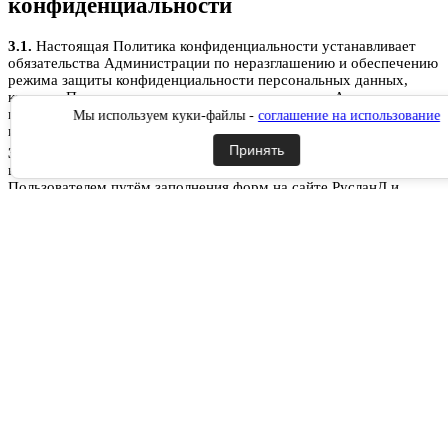
конфиденциальности
3.1.
Настоящая Политика конфиденциальности устанавливает
обязательства Администрации по неразглашению и обеспечению
режима защиты конфиденциальности персональных данных,
которые Пользователь предоставляет по запросу Администрации
при регистрации на сайте РусланД, при подписке на
Мы используем куки-файлы -
соглашение на использование
информационную e-mail рассылку или при оформлении заказа.
Принять
3.2.
Персональные данные, разрешённые к обработке в рамках
настоящей Политики конфиденциальности, предоставляются
Пользователем путём заполнения форм на сайте РусланД и
включают в себя следующую информацию:
3.2.1.
фамилию, имя, отчество Пользователя;
3.2.2.
контактный телефон Пользователя;
3.2.3.
адрес электронной почты (e-mail)
3.2.4.
место жительство Пользователя (при необходимости)
3.2.5.
адрес доставки Товара (при необходимости)
3.2.6.
фотографию (при необходимости).
3.3.
Сайт защищает Данные, которые автоматически передаются
при посещении страниц:
IP адрес;
информация из cookies;
информация о браузере