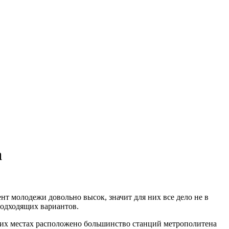
а
ент молодежи довольно высок, значит для них все дело не в
подходящих вариантов.
аких местах расположено большинство станций метрополитена