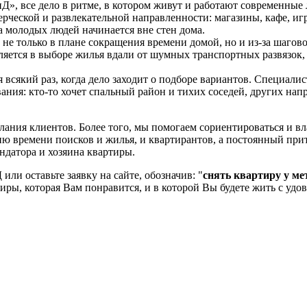
Д», все дело в ритме, в котором живут и работают современные
ческой и развлекательной направленности: магазины, кафе, игро
а молодых людей начинается вне стен дома.
е только в плане сокращения времени домой, но и из-за шагов
ляется в выборе жилья вдали от шумных транспортных развязок, 
тся всякий раз, когда дело заходит о подборе вариантов. Специ
ния: кто-то хочет спальный район и тихих соседей, других напр
лания клиентов. Более того, мы помогаем сориентироваться и вл
ю времени поисков и жилья, и квартирантов, а постоянный прит
датора и хозяина квартиры.
или оставьте заявку на сайте, обозначив: "
снять квартиру у ме
иры, которая Вам понравится, и в которой Вы будете жить с удо