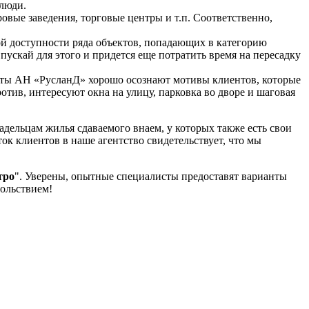
 люди.
вые заведения, торговые центры и т.п. Соответственно,
ой доступности ряда объектов, попадающих в категорию
пускай для этого и придется еще потратить время на пересадку
алисты АН «РусланД» хорошо осознают мотивы клиентов, которые
отив, интересуют окна на улицу, парковка во дворе и шаговая
адельцам жилья сдаваемого внаем, у которых также есть свои
ок клиентов в наше агентство свидетельствует, что мы
тро
". Уверены, опытные специалисты предоставят варианты
вольствием!