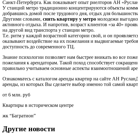
Санкт-Петербурга. Как показывает опыт риелторов АН «Руслан
У станций метро традиционно концентрируются объекты коммер
добравшись домой после трудового дня, отдых для большинств
Другими словами,
снять квартиру у метро
молодежи выгодно н
активного отдыха. И напротив, возраст клиентов «за 40» прояв
на другой вид транспорта у станции метро.
Т.е. ритм у каждой возрастной категории свой, и он проявляе
оказывают воздействие на их пожелания и выдвигаемые требова
доступность до современного ТЦ.
Знание психологии позволяет нам быстрее вникать во все поже
пожелания к арендаторам. Такой поход способствует сокращени
правильно учитываем основные аспекты взаимоотношений арен
Ознакомьтесь с каталогом аренды квартир на сайте АН РусланД 
аренды, из которых Вы сделаете выбор именно той самой кварт
от 6 млн. руб
Квартиры в историческом центре
жк “Багратион”
Другие новости