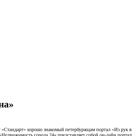
на»
т «Стандарт» хорошо знакомый петербуржцам портал «Из рук в
«Недвижимость города 24» представляет собой он-лайн портал,