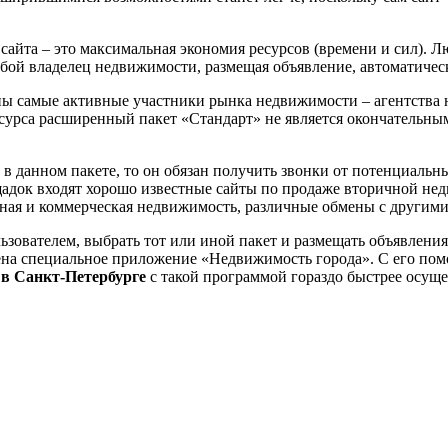
 сайта – это максимальная экономия ресурсов (времени и сил). 
юбой владелец недвижимости, размещая объявление, автоматическ
аны самые активные участники рынка недвижимости – агентства 
урса расширенный пакет «Стандарт» не является окончательным
му в данном пакете, то он обязан получить звонки от потенциал
адок входят хорошо известные сайты по продаже вторичной недв
дная и коммерческая недвижимость, различные обмены с другими 
зователем, выбрать тот или иной пакет и размещать объявлени
рена специальное приложение «Недвижимость города». С его п
 в Санкт-Петербурге
с такой программой
гораздо быстрее осуще