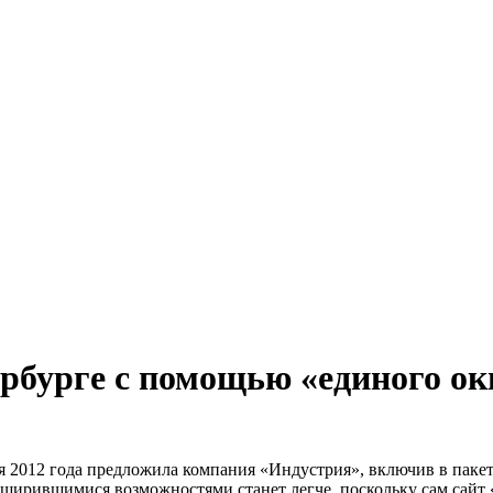
рбурге с помощью «единого ок
я 2012 года предложила компания «Индустрия», включив в паке
сширившимися возможностями станет легче, поскольку сам сайт 