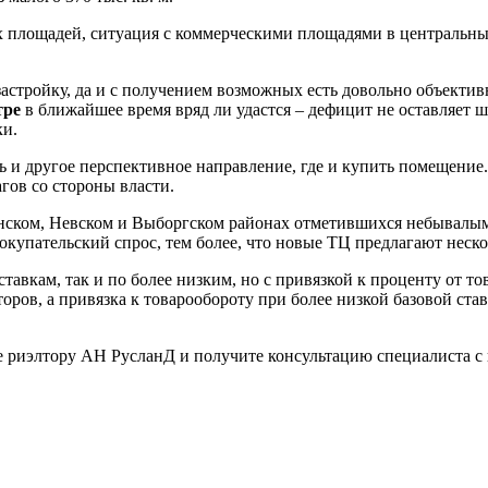
 площадей, ситуация с коммерческими площадями в центральных
 застройку, да и с получением возможных есть довольно объект
тре
в ближайшее время вряд ли удастся – дефицит не оставляет 
ки.
 и другое перспективное направление, где и купить помещение.
гов со стороны власти.
нском, Невском и Выборгском районах отметившихся небывалым
покупательский спрос, тем более, что новые ТЦ предлагают нес
авкам, так и по более низким, но с привязкой к проценту от то
ров, а привязка к товарообороту при более низкой базовой став
е риэлтору АН РусланД и получите консультацию специалиста с 