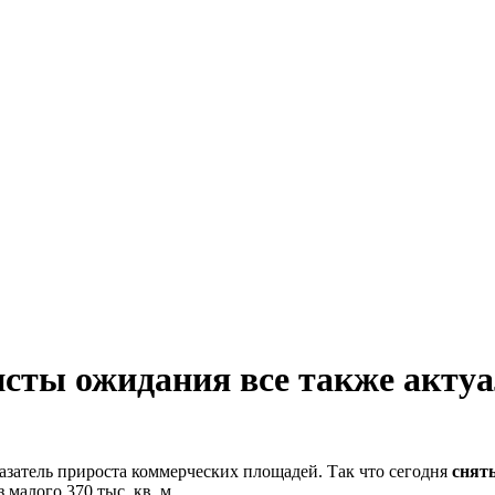
исты ожидания все также акту
затель прироста коммерческих площадей. Так что сегодня
снят
малого 370 тыс. кв. м.