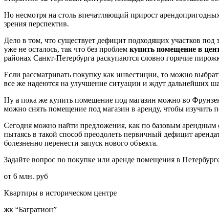
Но несмотря на столь впечатляющий прирост арендопригодных
зрения перспектив.
Дело в том, что существует дефицит подходящих участков под
уже не осталось, так что без проблем
купить помещение в цен
районах Санкт-Петербурга раскупаются словно горячие пирож
Если рассматривать покупку как инвестиции, то можно выбрать
все же надеются на улучшение ситуации и ждут дальнейших ша
Ну а пока же купить помещение под магазин можно во Фрунзе
можно снять помещение под магазин в аренду, чтобы изучить 
Сегодня можно найти предложения, как по базовым арендным ст
пытаясь в такой способ преодолеть первичный дефицит арендато
болезненно перенести запуск нового объекта.
Задайте вопрос по покупке или аренде помещения в Петербург
от 6 млн. руб
Квартиры в историческом центре
жк “Багратион”