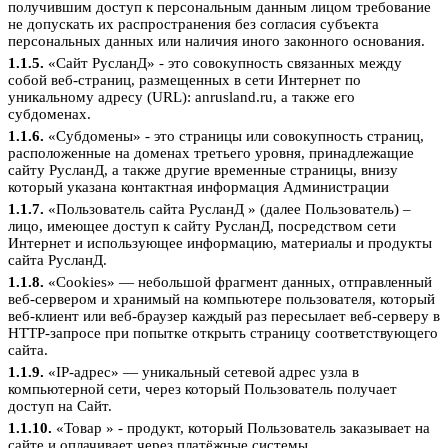
получившим доступ к персональным данным лицом требование
не допускать их распространения без согласия субъекта
персональных данных или наличия иного законного основания.
1.1.5.
«Сайт РусланД» - это совокупность связанных между
собой веб-страниц, размещенных в сети Интернет по
уникальному адресу (URL): anrusland.ru, а также его
субдоменах.
1.1.6.
«Субдомены» - это страницы или совокупность страниц,
расположенные на доменах третьего уровня, принадлежащие
сайту РусланД, а также другие временные страницы, внизу
который указана контактная информация Администрации
1.1.7.
«Пользователь сайта РусланД » (далее Пользователь) –
лицо, имеющее доступ к сайту РусланД, посредством сети
Интернет и использующее информацию, материалы и продукты
сайта РусланД.
1.1.8.
«Cookies» — небольшой фрагмент данных, отправленный
веб-сервером и хранимый на компьютере пользователя, который
веб-клиент или веб-браузер каждый раз пересылает веб-серверу в
HTTP-запросе при попытке открыть страницу соответствующего
сайта.
1.1.9.
«IP-адрес» — уникальный сетевой адрес узла в
компьютерной сети, через который Пользователь получает
доступ на Сайт.
1.1.10.
«Товар » - продукт, который Пользователь заказывает на
сайте и оплачивает через платёжные системы.