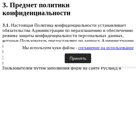
3. Предмет политики
конфиденциальности
3.1.
Настоящая Политика конфиденциальности устанавливает
обязательства Администрации по неразглашению и обеспечению
режима защиты конфиденциальности персональных данных,
которые Пользователь предоставляет по запросу Администрации
при регистрации на сайте РусланД, при подписке на
Мы используем куки-файлы -
соглашение на использование
информационную e-mail рассылку или при оформлении заказа.
3.2.
Персональные данные, разрешённые к обработке в рамках
Принять
настоящей Политики конфиденциальности, предоставляются
Пользователем путём заполнения форм на сайте РусланД и
включают в себя следующую информацию:
3.2.1.
фамилию, имя, отчество Пользователя;
3.2.2.
контактный телефон Пользователя;
3.2.3.
адрес электронной почты (e-mail)
3.2.4.
место жительство Пользователя (при необходимости)
3.2.5.
адрес доставки Товара (при необходимости)
3.2.6.
фотографию (при необходимости).
3.3.
Сайт защищает Данные, которые автоматически передаются
при посещении страниц:
IP адрес;