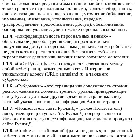
с использованием средств автоматизации или без использования
таких средств с персональными данными, включая сбор, запись,
систематизацию, накопление, хранение, уточнение (обновление,
изменение), извлечение, использование, передачу
(распространение, предоставление, доступ), обезличивание,
блокирование, удаление, уничтожение персональных данных.
1.1.4.
«Конфиденциальность персональных данных» -
обязательное для соблюдения Оператором или иным
получившим доступ к персональным данным лицом требование
не допускать их распространения без согласия субъекта
персональных данных или наличия иного законного основания.
1.1.5.
«Сайт РусланД» - это совокупность связанных между
собой веб-страниц, размещенных в сети Интернет по
уникальному адресу (URL): anrusland.ru, а также его
субдоменах.
1.1.6.
«Субдомены» - это страницы или совокупность страниц,
расположенные на доменах третьего уровня, принадлежащие
сайту РусланД, а также другие временные страницы, внизу
который указана контактная информация Администрации
1.1.7.
«Пользователь сайта РусланД » (далее Пользователь) –
лицо, имеющее доступ к сайту РусланД, посредством сети
Интернет и использующее информацию, материалы и продукты
сайта РусланД.
1.1.8.
«Cookies» — небольшой фрагмент данных, отправленный
веб-сервером и хранимый на компьютере пользователя, который