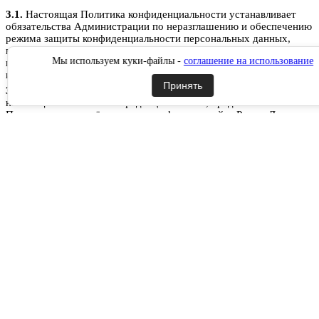
3.1.
Настоящая Политика конфиденциальности устанавливает
обязательства Администрации по неразглашению и обеспечению
режима защиты конфиденциальности персональных данных,
которые Пользователь предоставляет по запросу Администрации
Мы используем куки-файлы -
соглашение на использование
при регистрации на сайте РусланД, при подписке на
информационную e-mail рассылку или при оформлении заказа.
Принять
3.2.
Персональные данные, разрешённые к обработке в рамках
настоящей Политики конфиденциальности, предоставляются
Пользователем путём заполнения форм на сайте РусланД и
включают в себя следующую информацию:
3.2.1.
фамилию, имя, отчество Пользователя;
3.2.2.
контактный телефон Пользователя;
3.2.3.
адрес электронной почты (e-mail)
3.2.4.
место жительство Пользователя (при необходимости)
3.2.5.
адрес доставки Товара (при необходимости)
3.2.6.
фотографию (при необходимости).
3.3.
Сайт защищает Данные, которые автоматически передаются
при посещении страниц:
IP адрес;
информация из cookies;
информация о браузере
время доступа;