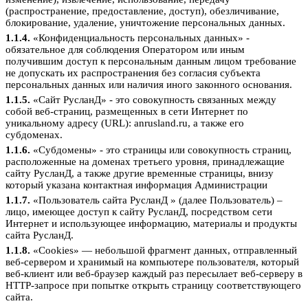
(распространение, предоставление, доступ), обезличивание,
блокирование, удаление, уничтожение персональных данных.
1.1.4.
«Конфиденциальность персональных данных» -
обязательное для соблюдения Оператором или иным
получившим доступ к персональным данным лицом требование
не допускать их распространения без согласия субъекта
персональных данных или наличия иного законного основания.
1.1.5.
«Сайт РусланД» - это совокупность связанных между
собой веб-страниц, размещенных в сети Интернет по
уникальному адресу (URL): anrusland.ru, а также его
субдоменах.
1.1.6.
«Субдомены» - это страницы или совокупность страниц,
расположенные на доменах третьего уровня, принадлежащие
сайту РусланД, а также другие временные страницы, внизу
который указана контактная информация Администрации
1.1.7.
«Пользователь сайта РусланД » (далее Пользователь) –
лицо, имеющее доступ к сайту РусланД, посредством сети
Интернет и использующее информацию, материалы и продукты
сайта РусланД.
1.1.8.
«Cookies» — небольшой фрагмент данных, отправленный
веб-сервером и хранимый на компьютере пользователя, который
веб-клиент или веб-браузер каждый раз пересылает веб-серверу в
HTTP-запросе при попытке открыть страницу соответствующего
сайта.