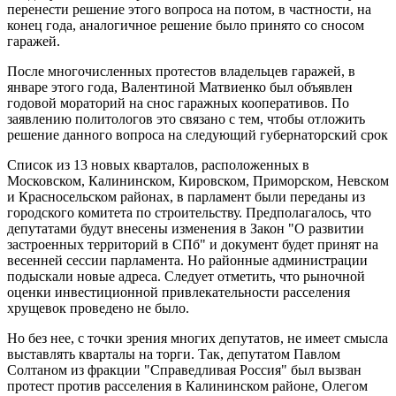
перенести решение этого вопроса на потом, в частности, на
конец года, аналогичное решение было принято со сносом
гаражей.
После многочисленных протестов владельцев гаражей, в
январе этого года, Валентиной Матвиенко был объявлен
годовой мораторий на снос гаражных кооперативов. По
заявлению политологов это связано с тем, чтобы отложить
решение данного вопроса на следующий губернаторский срок
Список из 13 новых кварталов, расположенных в
Московском, Калининском, Кировском, Приморском, Невском
и Красносельском районах, в парламент были переданы из
городского комитета по строительству. Предполагалось, что
депутатами будут внесены изменения в Закон "О развитии
застроенных территорий в СПб" и документ будет принят на
весенней сессии парламента. Но районные администрации
подыскали новые адреса. Следует отметить, что рыночной
оценки инвестиционной привлекательности расселения
хрущевок проведено не было.
Но без нее, с точки зрения многих депутатов, не имеет смысла
выставлять кварталы на торги. Так, депутатом Павлом
Солтаном из фракции "Справедливая Россия" был вызван
протест против расселения в Калининском районе, Олегом