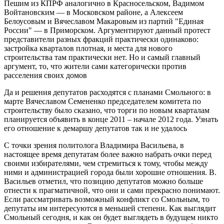
Пешим из КПРФ аналогично в Красносельском, Вадимом
Войтановским — в Московском районе, а Алексеем
Белоусовым и Вячеславом Макаровым из партий "Единая
России" — в Приморском. Аргументируют данный протест
представители разных фракций практически одинаково:
застройка кварталов плотная, и места для нового
строительства там практически нет. Но и самый главный
аргумент, то, что жители сами категорически против
расселения своих домов
Да и решения депутатов расходятся с планами Смольного: в
марте Вячеславом Семененко председателем комитета по
строительству было сказано, что торги по новым кварталам
планируется объявить в конце 2011 – начале 2012 года. Узнать
его отношение к демаршу депутатов так и не удалось
С точки зрения политолога Владимира Васильева, в
настоящее время депутатам более важно набрать очки перед
своими избирателями, чем стремиться к тому, чтобы между
ними и администрацией города были хорошие отношения. В.
Васильев отметил, что позицию депутатов можно больше
отнести к прагматичной, что они и сами прекрасно понимают.
Если рассматривать возможный конфликт со Смольным, то
депутаты им интересуются в меньшей степени. Как выглядит
Смольный сегодня, и как он будет выглядеть в будущем никто