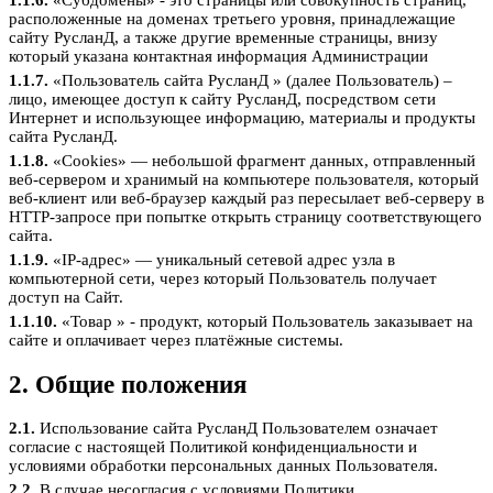
1.1.6.
«Субдомены» - это страницы или совокупность страниц,
расположенные на доменах третьего уровня, принадлежащие
сайту РусланД, а также другие временные страницы, внизу
который указана контактная информация Администрации
1.1.7.
«Пользователь сайта РусланД » (далее Пользователь) –
лицо, имеющее доступ к сайту РусланД, посредством сети
Интернет и использующее информацию, материалы и продукты
сайта РусланД.
1.1.8.
«Cookies» — небольшой фрагмент данных, отправленный
веб-сервером и хранимый на компьютере пользователя, который
веб-клиент или веб-браузер каждый раз пересылает веб-серверу в
HTTP-запросе при попытке открыть страницу соответствующего
сайта.
1.1.9.
«IP-адрес» — уникальный сетевой адрес узла в
компьютерной сети, через который Пользователь получает
доступ на Сайт.
1.1.10.
«Товар » - продукт, который Пользователь заказывает на
сайте и оплачивает через платёжные системы.
2. Общие положения
2.1.
Использование сайта РусланД Пользователем означает
согласие с настоящей Политикой конфиденциальности и
условиями обработки персональных данных Пользователя.
2.2.
В случае несогласия с условиями Политики