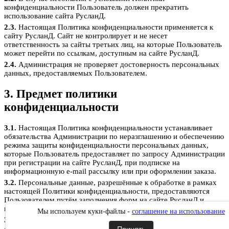
конфиденциальности Пользователь должен прекратить
использование сайта РусланД.
2.3.
Настоящая Политика конфиденциальности применяется к
сайту РусланД. Сайт не контролирует и не несет
ответственность за сайты третьих лиц, на которые Пользователь
может перейти по ссылкам, доступным на сайте РусланД.
2.4.
Администрация не проверяет достоверность персональных
данных, предоставляемых Пользователем.
3. Предмет политики
конфиденциальности
3.1.
Настоящая Политика конфиденциальности устанавливает
обязательства Администрации по неразглашению и обеспечению
режима защиты конфиденциальности персональных данных,
которые Пользователь предоставляет по запросу Администрации
при регистрации на сайте РусланД, при подписке на
информационную e-mail рассылку или при оформлении заказа.
3.2.
Персональные данные, разрешённые к обработке в рамках
настоящей Политики конфиденциальности, предоставляются
Пользователем путём заполнения форм на сайте РусланД и
включают в себя следующую информацию:
Мы используем куки-файлы -
соглашение на использование
3.2.1.
фамилию, имя, отчество Пользователя;