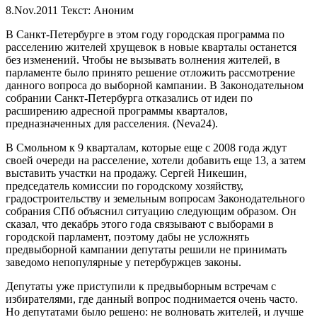
8.Nov.2011
Текст: Аноним
В Санкт-Петербурге в этом году городская программа по
расселению жителей хрущевок в новые кварталы останется
без изменений. Чтобы не вызывать волнения жителей, в
парламенте было принято решение отложить рассмотрение
данного вопроса до выборной кампании. В Законодательном
собрании Санкт-Петербурга отказались от идеи по
расширению адресной программы кварталов,
предназначенных для расселения. (Neva24).
В Смольном к 9 кварталам, которые еще с 2008 года ждут
своей очереди на расселение, хотели добавить еще 13, а затем
выставить участки на продажу. Сергей Никешин,
председатель комиссии по городскому хозяйству,
градостроительству и земельным вопросам Законодательного
собрания СПб объяснил ситуацию следующим образом. Он
сказал, что декабрь этого года связывают с выборами в
городской парламент, поэтому дабы не усложнять
предвыборной кампании депутаты решили не принимать
заведомо непопулярные у петербуржцев законы.
Депутаты уже приступили к предвыборным встречам с
избирателями, где данный вопрос поднимается очень часто.
Но депутатами было решено: не волновать жителей, и лучше