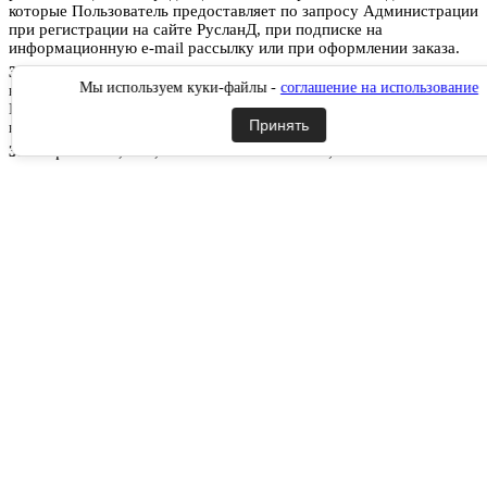
которые Пользователь предоставляет по запросу Администрации
при регистрации на сайте РусланД, при подписке на
информационную e-mail рассылку или при оформлении заказа.
3.2.
Персональные данные, разрешённые к обработке в рамках
Мы используем куки-файлы -
соглашение на использование
настоящей Политики конфиденциальности, предоставляются
Пользователем путём заполнения форм на сайте РусланД и
Принять
включают в себя следующую информацию:
3.2.1.
фамилию, имя, отчество Пользователя;
3.2.2.
контактный телефон Пользователя;
3.2.3.
адрес электронной почты (e-mail)
3.2.4.
место жительство Пользователя (при необходимости)
3.2.5.
адрес доставки Товара (при необходимости)
3.2.6.
фотографию (при необходимости).
3.3.
Сайт защищает Данные, которые автоматически передаются
при посещении страниц:
IP адрес;
информация из cookies;
информация о браузере
время доступа;
реферер (адрес предыдущей страницы).
3.3.1.
Отключение cookies может повлечь невозможность
доступа к частям сайта , требующим авторизации.