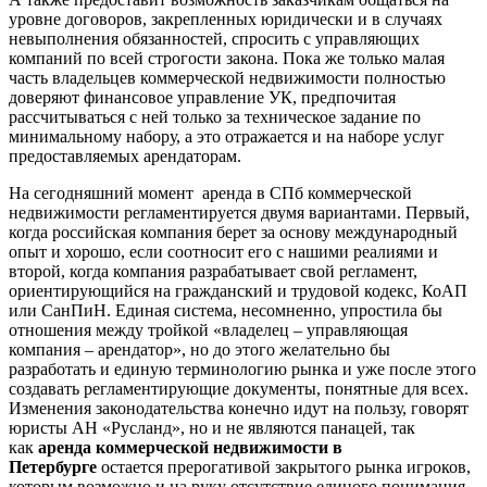
уровне договоров, закрепленных юридически и в случаях
невыполнения обязанностей, спросить с управляющих
компаний по всей строгости закона. Пока же только малая
часть владельцев коммерческой недвижимости полностью
доверяют финансовое управление УК, предпочитая
рассчитываться с ней только за техническое задание по
минимальному набору, а это отражается и на наборе услуг
предоставляемых арендаторам.
На сегодняшний момент аренда в СПб коммерческой
недвижимости регламентируется двумя вариантами. Первый,
когда российская компания берет за основу международный
опыт и хорошо, если соотносит его с нашими реалиями и
второй, когда компания разрабатывает свой регламент,
ориентирующийся на гражданский и трудовой кодекс, КоАП
или СанПиН. Единая система, несомненно, упростила бы
отношения между тройкой «владелец – управляющая
компания – арендатор», но до этого желательно бы
разработать и единую терминологию рынка и уже после этого
создавать регламентирующие документы, понятные для всех.
Изменения законодательства конечно идут на пользу, говорят
юристы АН «Русланд», но и не являются панацей, так
как
аренда коммерческой недвижимости в
Петербурге
остается прерогативой закрытого рынка игроков,
которым возможно и на руку отсутствие единого понимания