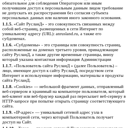
обязательное для соблюдения Оператором или иным
получившим доступ к персональным данным лицом требование
не допускать их распространения без согласия субъекта
персональных данных или наличия иного законного основания.
1.1.5.
«Сайт РусланД» - это совокупность связанных между
собой веб-страниц, размещенных в сети Интернет по
уникальному адресу (URL): anrusland.ru, а также его
субдоменах.
1.1.6.
«Субдомены» - это страницы или совокупность страниц,
расположенные на доменах третьего уровня, принадлежащие
сайту РусланД, а также другие временные страницы, внизу
который указана контактная информация Администрации
1.1.7.
«Пользователь сайта РусланД » (далее Пользователь) –
лицо, имеющее доступ к сайту РусланД, посредством сети
Интернет и использующее информацию, материалы и продукты
сайта РусланД.
1.1.8.
«Cookies» — небольшой фрагмент данных, отправленный
веб-сервером и хранимый на компьютере пользователя, который
веб-клиент или веб-браузер каждый раз пересылает веб-серверу в
HTTP-запросе при попытке открыть страницу соответствующего
сайта.
1.1.9.
«IP-адрес» — уникальный сетевой адрес узла в
компьютерной сети, через который Пользователь получает
доступ на Сайт.