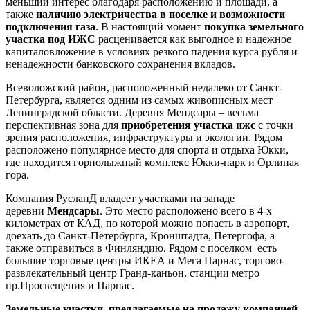
меньший интерес благодаря расположению и площади, а
также
наличию электричества в поселке и возможности
подключения газа
. В настоящий момент
покупка земельного
участка под ИЖС
расценивается как выгодное и надежное
капиталовложение в условиях резкого падения курса рубля и
ненадежности банковского сохранения вкладов.
Всеволожский район, расположенный недалеко от Санкт-
Петербурга, является одним из самых живописных мест
Ленинградской области. Деревня Мендсары – весьма
перспективная зона для
приобретения участка ижс
с точки
зрения расположения, инфраструктуры и экологии. Рядом
расположено популярное место для спорта и отдыха Юкки,
где находится горнолыжный комплекс Юкки-парк и Орлиная
гора.
Компания РусланД владеет участками на западе
деревни
Мендсары
. Это место расположено всего в 4-х
километрах от КАД, по которой можно попасть в аэропорт,
доехать до Санкт-Петербурга, Кронштадта, Петергофа, а
также отправиться в Финляндию. Рядом с поселком есть
большие торговые центры ИКЕА и Мега Парнас, торгово-
развлекательный центр Гранд-каньон, станции метро
пр.Просвещения и Парнас.
Земельные участки, предлагаемые на продажу компанией