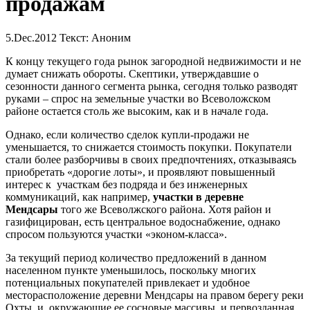
продажам
5.Dec.2012
Текст: Аноним
К концу текущего года рынок загородной недвижимости и не
думает снижать обороты. Скептики, утверждавшие о
сезонности данного сегмента рынка, сегодня только разводят
руками – спрос на земельные участки во Всеволожском
районе остается столь же высоким, как и в начале года.
Однако, если количество сделок купли-продажи не
уменьшается, то снижается стоимость покупки. Покупатели
стали более разборчивы в своих предпочтениях, отказываясь
приобретать «дорогие лоты», и проявляют повышенный
интерес к участкам без подряда и без инженерных
коммуникаций, как например,
участки в деревне
Мендсары
того же Всеволжского района. Хотя район и
газифицирован, есть центральное водоснабжение, однако
спросом пользуются участки «эконом-класса».
За текущий период количество предложений в данном
населенном пункте уменьшилось, поскольку многих
потенциальных покупателей привлекает и удобное
месторасположение деревни Мендсары на правом берегу реки
Охты, и, окружающие ее сосновые массивы, и первозданная