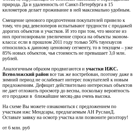
природа. Да и удаленность от Санкт-Петербурга в 15
километров делает проживание в ней максимально удобным.
Смещение ценового предпочтения покупателей привело к
тому, что ряд девелоперов испытывают трудности с продажей
дорогих объектов и участков. И это при том, что многие из
них прогнозировали увеличение спроса на объекты эконом-
класса: если в прошлом 2011 году только 50% таунхаусов
относились к данному ценовому сегменту, то в текущем – уже
85% новых объектов, чья стоимость не превышает 3,0 млн.
рублей.
Аналогичным образом продвигаются и
участки ИЖС.
Всеволожский район
все так же востребован, поэтому даже в
зимний период не ослабевает интерес покупателей к новым
предложениям. Дефицит действительно интересных объектов
не дает отложить просмотр до весны, поскольку вероятность
его продажи в ближайшие месяц-два очень высока.
На схеме Вы можете ознакомиться с предложением по
участкам ижс Мендсары, предлагаемым АН РусланД.
Оставьте заявку на осмотр участка или позвоните риэлтору!
от 6 млн. руб