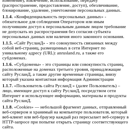
изменение), извлечение, использование, передачу
(распространение, предоставление, доступ), обезличивание,
блокирование, удаление, уничтожение персональных данных.
1.1.4.
«Конфиденциальность персональных данных» -
обязательное для соблюдения Оператором или иным
получившим доступ к персональным данным лицом требование
не допускать их распространения без согласия субъекта
персональных данных или наличия иного законного основания.
1.1.5.
«Сайт РусланД» - это совокупность связанных между
собой веб-страниц, размещенных в сети Интернет по
уникальному адресу (URL): anrusland.ru, а также его
субдоменах.
1.1.6.
«Субдомены» - это страницы или совокупность страниц,
расположенные на доменах третьего уровня, принадлежащие
сайту РусланД, а также другие временные страницы, внизу
который указана контактная информация Администрации
1.1.7.
«Пользователь сайта РусланД » (далее Пользователь) –
лицо, имеющее доступ к сайту РусланД, посредством сети
Интернет и использующее информацию, материалы и продукты
сайта РусланД.
1.1.8.
«Cookies» — небольшой фрагмент данных, отправленный
веб-сервером и хранимый на компьютере пользователя, который
веб-клиент или веб-браузер каждый раз пересылает веб-серверу в
HTTP-запросе при попытке открыть страницу соответствующего
сайта.