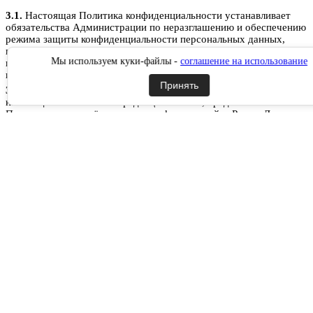
3.1.
Настоящая Политика конфиденциальности устанавливает
обязательства Администрации по неразглашению и обеспечению
режима защиты конфиденциальности персональных данных,
которые Пользователь предоставляет по запросу Администрации
Мы используем куки-файлы -
соглашение на использование
при регистрации на сайте РусланД, при подписке на
информационную e-mail рассылку или при оформлении заказа.
Принять
3.2.
Персональные данные, разрешённые к обработке в рамках
настоящей Политики конфиденциальности, предоставляются
Пользователем путём заполнения форм на сайте РусланД и
включают в себя следующую информацию:
3.2.1.
фамилию, имя, отчество Пользователя;
3.2.2.
контактный телефон Пользователя;
3.2.3.
адрес электронной почты (e-mail)
3.2.4.
место жительство Пользователя (при необходимости)
3.2.5.
адрес доставки Товара (при необходимости)
3.2.6.
фотографию (при необходимости).
3.3.
Сайт защищает Данные, которые автоматически передаются
при посещении страниц:
IP адрес;
информация из cookies;
информация о браузере
время доступа;