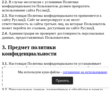
2.2.
В случае несогласия с условиями Политики
конфиденциальности Пользователь должен прекратить
использование сайта РусланД.
2.3.
Настоящая Политика конфиденциальности применяется к
сайту РусланД. Сайт не контролирует и не несет
ответственность за сайты третьих лиц, на которые Пользователь
может перейти по ссылкам, доступным на сайте РусланД.
2.4.
Администрация не проверяет достоверность персональных
данных, предоставляемых Пользователем.
3. Предмет политики
конфиденциальности
3.1.
Настоящая Политика конфиденциальности устанавливает
обязательства Администрации по неразглашению и обеспечению
режима защиты конфиденциальности персональных данных,
Мы используем куки-файлы -
соглашение на использование
которые Пользователь предоставляет по запросу Администрации
при регистрации на сайте РусланД, при подписке на
Принять
информационную e-mail рассылку или при оформлении заказа.
3.2.
Персональные данные, разрешённые к обработке в рамках
настоящей Политики конфиденциальности, предоставляются
Пользователем путём заполнения форм на сайте РусланД и
включают в себя следующую информацию:
3.2.1.
фамилию, имя, отчество Пользователя;