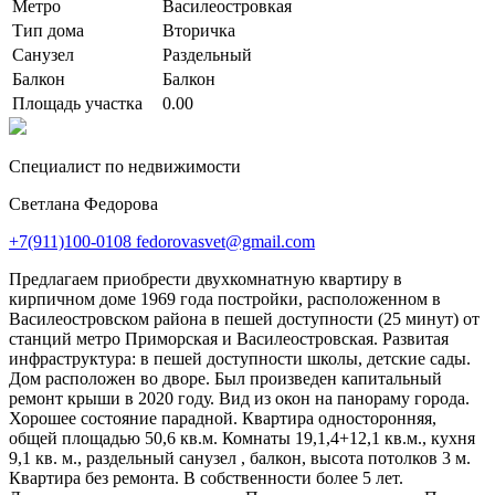
Метро
Василеостровкая
Тип дома
Вторичка
Санузел
Раздельный
Балкон
Балкон
Площадь участка
0.00
Cпециалист по недвижимости
Светлана Федорова
+7(911)100-0108
fedorovasvet@gmail.com
Предлагаем приобрести двухкомнатную квартиру в
кирпичном доме 1969 года постройки, расположенном в
Василеостровском района в пешей доступности (25 минут) от
станций метро Приморская и Василеостровская. Развитая
инфраструктура: в пешей доступности школы, детские сады.
Дом расположен во дворе. Был произведен капитальный
ремонт крыши в 2020 году. Вид из окон на панораму города.
Хорошее состояние парадной. Квартира односторонняя,
общей площадью 50,6 кв.м. Комнаты 19,1,4+12,1 кв.м., кухня
9,1 кв. м., раздельный санузел , балкон, высота потолков 3 м.
Квартира без ремонта. В собственности более 5 лет.