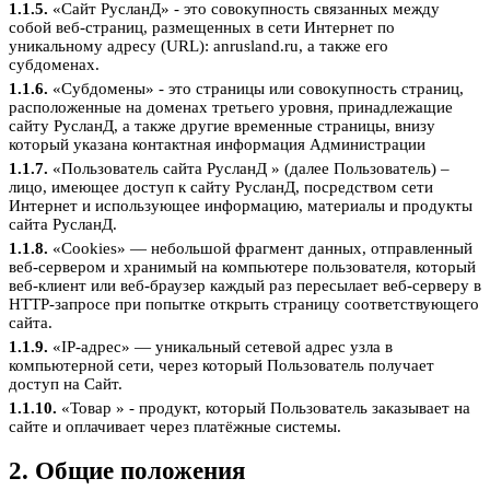
1.1.5.
«Сайт РусланД» - это совокупность связанных между
собой веб-страниц, размещенных в сети Интернет по
уникальному адресу (URL): anrusland.ru, а также его
субдоменах.
1.1.6.
«Субдомены» - это страницы или совокупность страниц,
расположенные на доменах третьего уровня, принадлежащие
сайту РусланД, а также другие временные страницы, внизу
который указана контактная информация Администрации
1.1.7.
«Пользователь сайта РусланД » (далее Пользователь) –
лицо, имеющее доступ к сайту РусланД, посредством сети
Интернет и использующее информацию, материалы и продукты
сайта РусланД.
1.1.8.
«Cookies» — небольшой фрагмент данных, отправленный
веб-сервером и хранимый на компьютере пользователя, который
веб-клиент или веб-браузер каждый раз пересылает веб-серверу в
HTTP-запросе при попытке открыть страницу соответствующего
сайта.
1.1.9.
«IP-адрес» — уникальный сетевой адрес узла в
компьютерной сети, через который Пользователь получает
доступ на Сайт.
1.1.10.
«Товар » - продукт, который Пользователь заказывает на
сайте и оплачивает через платёжные системы.
2. Общие положения