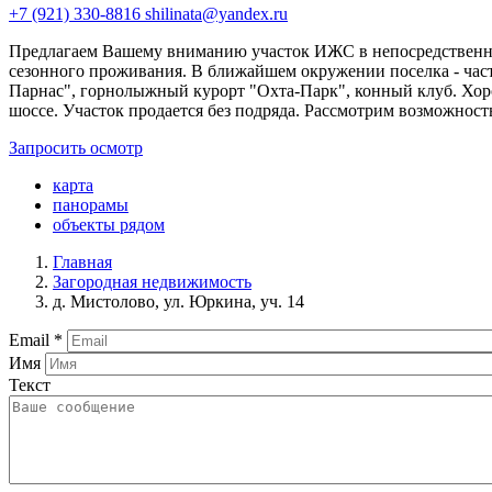
+7 (921) 330-8816
shilinata@yandex.ru
Предлагаем Вашему вниманию участок ИЖС в непосредственной
сезонного проживания. В ближайшем окружении поселка - част
Парнас", горнолыжный курорт "Охта-Парк", конный клуб. Хоро
шоссе. Участок продается без подряда. Рассмотрим возможность
Запросить осмотр
карта
панорамы
объекты рядом
Главная
Загородная недвижимость
д. Мистолово, ул. Юркина, уч. 14
Email
*
Имя
Текст